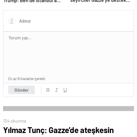
Trump: Ben de İstanbul’a
verdi
gidebilirim
En az 10 karakter gerekli
Gönder
134 okunma
Yılmaz Tunç: Gazze’de ateşkesin