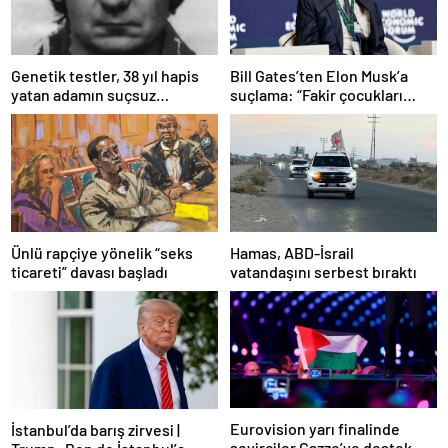
Bill Gates’ten Elon Musk’a
Genetik testler, 38 yıl hapis
suçlama: “Fakir çocukları
yatan adamın suçsuz
öldürdü”
olduğunu ortaya çıkardı
Ünlü rapçiye yönelik “seks
Hamas, ABD-İsrail
ticareti” davası başladı
vatandaşını serbest bıraktı
Eurovision yarı finalinde
İstanbul’da barış zirvesi |
seyirciler Gazze’ye destek