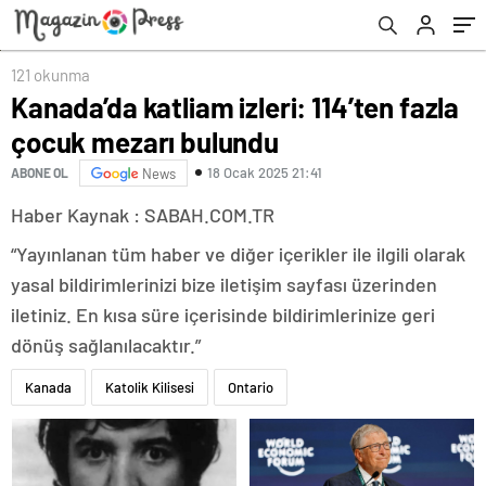
121 okunma
Kanada’da katliam izleri: 114’ten fazla
çocuk mezarı bulundu
18 Ocak 2025 21:41
ABONE OL
News
Haber Kaynak : SABAH.COM.TR
“Yayınlanan tüm haber ve diğer içerikler ile ilgili olarak
yasal bildirimlerinizi bize iletişim sayfası üzerinden
iletiniz. En kısa süre içerisinde bildirimlerinize geri
dönüş sağlanılacaktır.”
Kanada
Katolik Kilisesi
Ontario