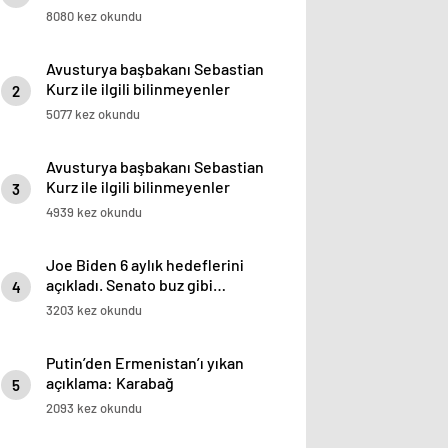
8080 kez okundu
Avusturya başbakanı Sebastian
Kurz ile ilgili bilinmeyenler
2
5077 kez okundu
Avusturya başbakanı Sebastian
Kurz ile ilgili bilinmeyenler
3
4939 kez okundu
Joe Biden 6 aylık hedeflerini
açıkladı. Senato buz gibi…
4
3203 kez okundu
Putin’den Ermenistan’ı yıkan
açıklama: Karabağ
5
Azerbaycan’ın ayrılmaz bir
2093 kez okundu
parçasıdır!