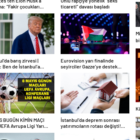
ates’ten Elon Musk’a
Ünlü rapçiye yönelik “seks
a: “Fakir çocukları
ticareti” davası başladı
ü”
Mi
bi
75
l’da barış zirvesi |
Eurovision yarı finalinde
 Ben de İstanbul’a
seyirciler Gazze’ye destek
lirim
verdi
Kü
IS BUGÜN KİMİN MAÇI
İstanbul’da deprem sonrası
EFA Avrupa Ligi Yarı
yatırımcıların rotası değişti!
Maçları Hangi Kanalda,
Karadeniz ilçeleri parlıyor
açta? 8 Mayıs Günün