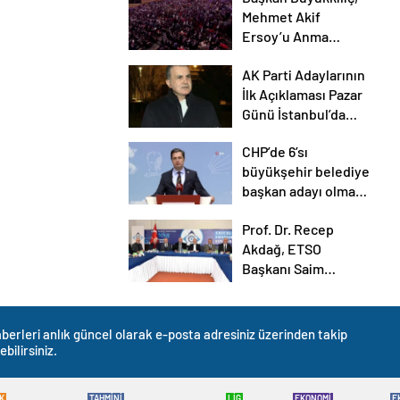
Mehmet Akif
Ersoy’u Anma
Programı’na katıldı
AK Parti Adaylarının
İlk Açıklaması Pazar
Günü İstanbul’da
Yapılacak
CHP’de 6’sı
büyükşehir belediye
başkan adayı olmak
üzere 242 aday belli
Prof. Dr. Recep
oldu
Akdağ, ETSO
Başkanı Saim
Özakalın’ı ziyaret
etti
berleri anlık güncel olarak e-posta adresiniz üzerinden takip
ebilirsiniz.
K
TAHMİNİ
LİG
EKONOMİ
E