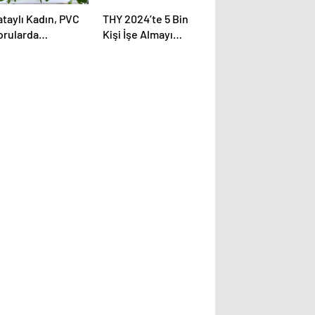
ataylı Kadın, PVC
THY 2024’te 5 Bin
orularda
Kişi İşe Almayı
tiştirdiği
Hedefliyor
ünlerle Gelir Elde
diyor