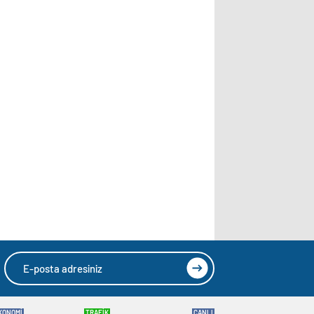
KONOMİ
TRAFİK
CANLI