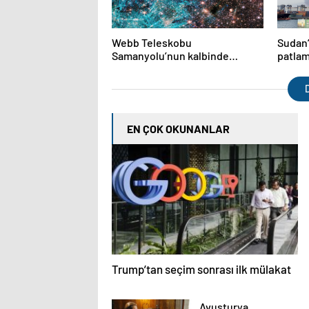
Webb Teleskobu
Sudan’
Samanyolu’nun kalbinde
patlam
kozmik kaosu görüntüledi
geldi
D
EN ÇOK OKUNANLAR
Trump’tan seçim sonrası ilk mülakat
Avusturya