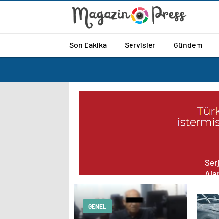
Son Dakika
Servisler
Gündem
Serjoy : Diji
Aja
Aja
Tas
GENEL