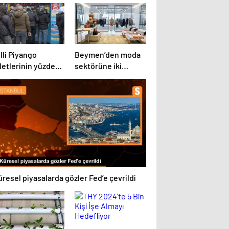
lli Piyango
Beymen’den moda
letlerinin yüzde
sektörüne iki
’i satıldı
yenilik
resel piyasalarda gözler Fed’e çevrildi