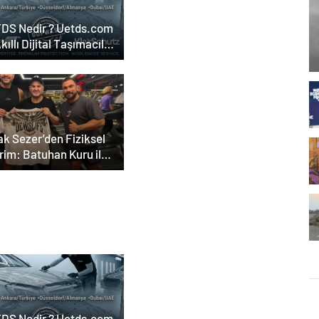
DS Nedir ? Uetds.com
Akıllı Dijital Taşımacılık
lımı
ak Sezer’den Fiziksel
rim: Batuhan Kuru ile
rları Zorluyor!
tal Medya
nsı, Google Reklam
nsı, SEO Ajansı ve Web
arım Ajansı
DS Nedir ? Uetds.com