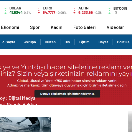
DOLAR
EURO
ALTIN
BITCOIN
47,5344
54,7777
6.233,99
%
0.2%
-0.09%
-0,38
Ekonomi
Spor
Kadın
Foto Galeri
Videolar
3.Sayfa
Avrupa
Bülten
Din
Eğitim
Hayat
Politika
tal Medya
nsı, Google Reklam
nsı, SEO Ajansı ve Web
arım Ajansı