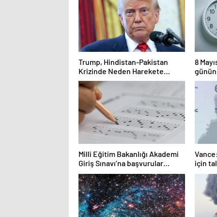
Maçlar
Trump, Hindistan-Pakistan
8 May
Krizinde Neden Harekete
gününü
Geçmiyor? Dikkat Çeken
gelişm
Analiz..
bülten
Milli Eğitim Bakanlığı Akademi
Vance:
Giriş Sınavı’na başvurular
için ta
başladı