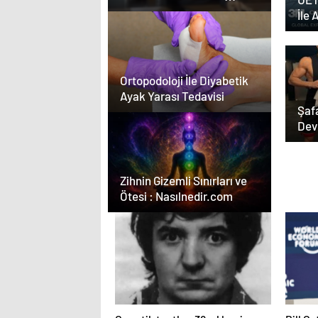
Temmuz Ayındaki
İle 
Karar Duruşmasına
Yazı
Çevrildi
Ortopodoloji İle Diyabetik
Ayak Yarası Tedavisi
Şaf
Dev
Sını
Zihnin Gizemli Sınırları ve
Ötesi : Nasılnedir.com