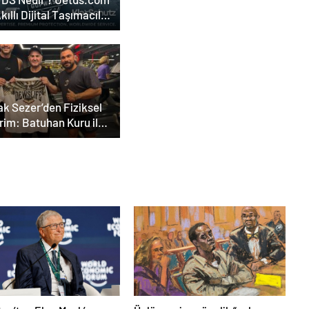
Akıllı Dijital Taşımacılık
lımı
ak Sezer’den Fiziksel
rim: Batuhan Kuru ile
rları Zorluyor!