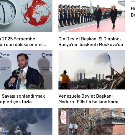
ı
H
B
Ye
Ür
E
ıs 2025 Perşembe
Çin Devlet Başkanı Şi Cinping,
n son dakika önemli
Rusya’nın başkenti Moskova’da
eleri! (CNN TÜRK 11.30
i)
 Savaşı sonlandırmak
Venezuela Devlet Başkanı
lepleri çok fazla
Maduro: Filistin halkına karşı
bir imha savaşı yürütülüyor