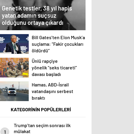
Genetik testler, 38 yıl hapis
yatan adamın suçsuz
olduğunu ortaya çıkardı
Bill Gates’ten Elon Musk’a
suçlama: “Fakir çocukları
öldürdü”
Ünlü rapçiye
yönelik “seks ticareti”
davası başladı
Hamas, ABD-İsrail
vatandaşını serbest
bıraktı
KATEGORİNİN POPÜLERLERİ
Trump’tan seçim sonrası ilk
mülakat
1