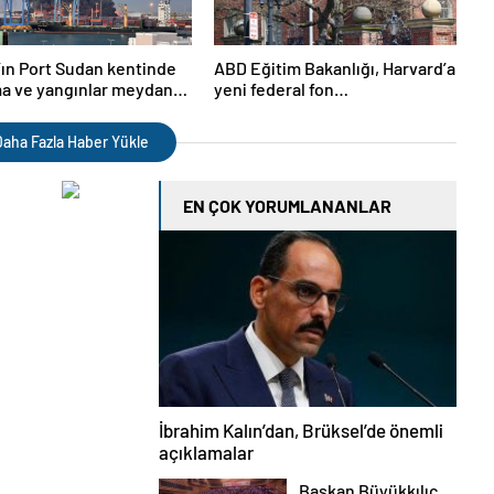
ın Port Sudan kentinde
ABD Eğitim Bakanlığı, Harvard’a
a ve yangınlar meydana
yeni federal fon
verilmeyeceğini açıkladı
aha Fazla Haber Yükle
EN ÇOK YORUMLANANLAR
İbrahim Kalın’dan, Brüksel’de önemli
açıklamalar
Başkan Büyükkılıç,