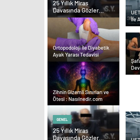
25 Yıllık Miras
Davasında Gözler
UET
Temmuz Ayındaki
İle 
Karar Duruşmasına
Yazı
Çevrildi
Ortopodoloji İle Diyabetik
Ayak Yarası Tedavisi
Şaf
Dev
Sını
Serjoy : Diji
Zihnin Gizemli Sınırları ve
Aja
Ötesi : Nasılnedir.com
Aja
Tas
GENEL
25 Yıllık Miras
Davasında Gözler
UET