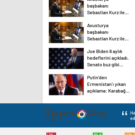
başbakanı
Sebastian Kurz ile
ilgili bilinmeyenler
Avusturya
başbakanı
Sebastian Kurz ile
ilgili bilinmeyenler
Joe Biden 6 aylık
hedeflerini açıkladı.
Senato buz gibi…
Putin’den
Ermenistan’ı yıkan
açıklama: Karabağ
Azerbaycan’ın
ayrılmaz bir
parçasıdır!
Ha
ed
CANLI
ANLIK
GÜNLÜ