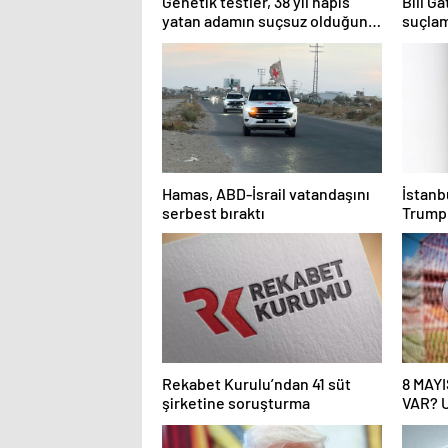
Genetik testler, 38 yıl hapis
Bill G
yatan adamın suçsuz olduğunu
suçlam
ortaya çıkardı
öldürd
Hamas, ABD-İsrail vatandaşını
İstanbu
serbest bıraktı
Trump:
gidebi
Rekabet Kurulu’ndan 41 süt
8 MAY
şirketine soruşturma
VAR? U
Final 
Saat K