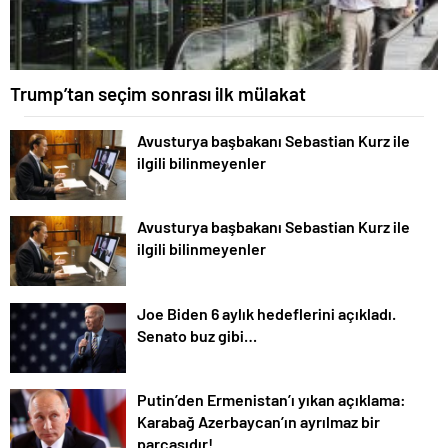
Trump’tan seçim sonrası ilk mülakat
Avusturya başbakanı Sebastian Kurz ile
ilgili bilinmeyenler
Avusturya başbakanı Sebastian Kurz ile
ilgili bilinmeyenler
Joe Biden 6 aylık hedeflerini açıkladı.
Senato buz gibi…
Putin’den Ermenistan’ı yıkan açıklama:
Karabağ Azerbaycan’ın ayrılmaz bir
parçasıdır!