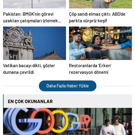
Pakistan: BMGK’nin görevi
Çöp sandı elmas çıktı: ABD’de
uzaktan çatışmaları izlemek
parkta sürpriz keşif
değil, engellemektir
Vatikan bacayı dikti, gözler
Restoranlarda ‘Erken’
dumana çevrildi
rezervasyon dönemi
Daha Fazla Haber Yükle
EN ÇOK OKUNANLAR