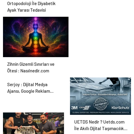
Ortopodoloji İle Diyabetik
Ayak Yarası Tedavisi
Zihnin Gizemli Sınırları ve
Ötesi : Nasılnedir.com
Serjoy : Dijital Medya
Ajansı, Google Reklam
Ajansı, SEO Ajansı ve Web
Tasarım Ajansı
UETDS Nedir ? Uetds.com
İle Akıllı Dijital Taşımacılık