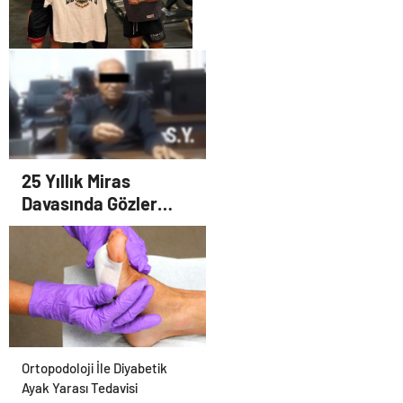
Yazılımı
Şafak Sezer’den Fiziksel
Devrim: Batuhan Kuru ile
Sınırları Zorluyor!
25 Yıllık Miras
Davasında Gözler
Temmuz Ayındaki
Karar Duruşmasına
Çevrildi
Ortopodoloji İle Diyabetik
Ayak Yarası Tedavisi