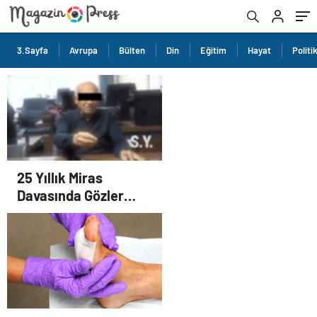
3.Sayfa
Avrupa
Bülten
Din
Eğitim
Hayat
Politi
25 Yıllık Miras
Davasında Gözler
Temmuz Ayındaki
Karar Duruşmasına
Çevrildi