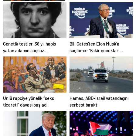
Şafak Sezer’den Fiziksel
Devrim: Batuhan Kuru ile
Sınırları Zorluyor!
Bill Gates’ten Elon Musk’a
Genetik testler, 38 yıl hapis
suçlama: “Fakir çocukları
yatan adamın suçsuz
öldürdü”
olduğunu ortaya çıkardı
Ünlü rapçiye yönelik “seks
Hamas, ABD-İsrail vatandaşını
ticareti” davası başladı
serbest bıraktı