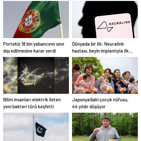
meydana geldi
verilmeyeceğini açıkladı
Portekiz 18 bin yabancının sınır
Dünyada bir ilk: Neuralink
dışı edilmesine karar verdi
hastası, beyin implantıyla ilk
kez YouTube videosu hazırladı
Bilim insanları elektrik ileten
Japonya’daki çocuk nüfusu,
yeni bakteri türü keşfetti
44 yıldır düşüyor