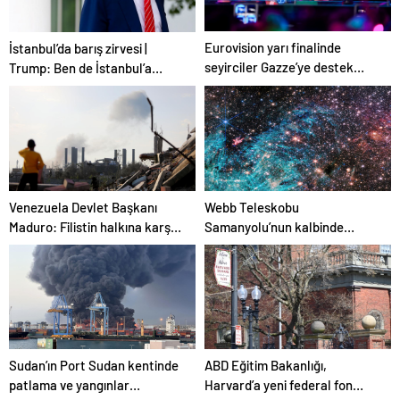
Eurovision yarı finalinde
İstanbul’da barış zirvesi |
seyirciler Gazze’ye destek
Trump: Ben de İstanbul’a
verdi
gidebilirim
Venezuela Devlet Başkanı
Webb Teleskobu
Maduro: Filistin halkına karşı
Samanyolu’nun kalbinde
bir imha savaşı yürütülüyor
kozmik kaosu görüntüledi
Sudan’ın Port Sudan kentinde
ABD Eğitim Bakanlığı,
patlama ve yangınlar
Harvard’a yeni federal fon