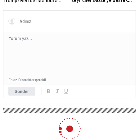
Trump: Ben de İstanbul’a
verdi
gidebilirim
En az 10 karakter gerekli
Gönder