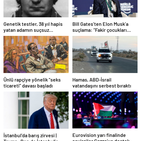
Bill Gates’ten Elon Musk’a
Genetik testler, 38 yıl hapis
suçlama: “Fakir çocukları
yatan adamın suçsuz
öldürdü”
olduğunu ortaya çıkardı
Ünlü rapçiye yönelik “seks
Hamas, ABD-İsrail
ticareti” davası başladı
vatandaşını serbest bıraktı
Eurovision yarı finalinde
İstanbul’da barış zirvesi |
seyirciler Gazze’ye destek