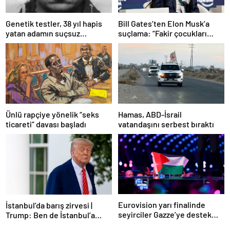
Bill Gates’ten Elon Musk’a
Genetik testler, 38 yıl hapis
suçlama: “Fakir çocukları
yatan adamın suçsuz
öldürdü”
olduğunu ortaya çıkardı
Ünlü rapçiye yönelik “seks
Hamas, ABD-İsrail
ticareti” davası başladı
vatandaşını serbest bıraktı
Eurovision yarı finalinde
İstanbul’da barış zirvesi |
seyirciler Gazze’ye destek
Trump: Ben de İstanbul’a
verdi
gidebilirim