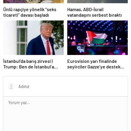
Ünlü rapçiye yönelik “seks
Hamas, ABD-İsrail
ticareti” davası başladı
vatandaşını serbest bıraktı
Eurovision yarı finalinde
İstanbul’da barış zirvesi |
seyirciler Gazze’ye destek
Trump: Ben de İstanbul’a
verdi
gidebilirim