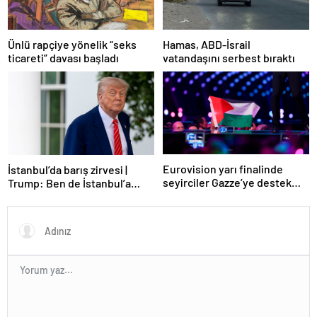
Ünlü rapçiye yönelik “seks
Hamas, ABD-İsrail
ticareti” davası başladı
vatandaşını serbest bıraktı
Eurovision yarı finalinde
İstanbul’da barış zirvesi |
seyirciler Gazze’ye destek
Trump: Ben de İstanbul’a
verdi
gidebilirim