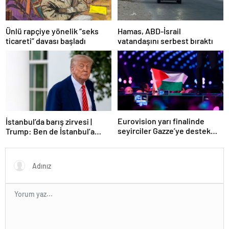
Ünlü rapçiye yönelik “seks
Hamas, ABD-İsrail
ticareti” davası başladı
vatandaşını serbest bıraktı
Eurovision yarı finalinde
İstanbul’da barış zirvesi |
seyirciler Gazze’ye destek
Trump: Ben de İstanbul’a
verdi
gidebilirim