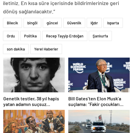
iletiniz. En kısa süre içerisinde bildirimlerinize geri
dönüş sağlanılacaktır.”
Bilecik
bingöl
güncel
Güvenlik
Iğdır
Isparta
Ordu
Politika
Recep Tayyip Erdoğan
Şanlıurfa
son dakika
Yerel Haberler
Bill Gates’ten Elon Musk’a
Genetik testler, 38 yıl hapis
suçlama: “Fakir çocukları
yatan adamın suçsuz
öldürdü”
olduğunu ortaya çıkardı