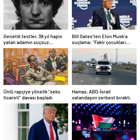
Bill Gates’ten Elon Musk’a
Genetik testler, 38 yıl hapis
suçlama: “Fakir çocukları
yatan adamın suçsuz
öldürdü”
olduğunu ortaya çıkardı
Ünlü rapçiye yönelik “seks
Hamas, ABD-İsrail
ticareti” davası başladı
vatandaşını serbest bıraktı