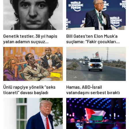
Bill Gates’ten Elon Musk’a
Genetik testler, 38 yıl hapis
suçlama: “Fakir çocukları
yatan adamın suçsuz
öldürdü”
olduğunu ortaya çıkardı
Ünlü rapçiye yönelik “seks
Hamas, ABD-İsrail
ticareti” davası başladı
vatandaşını serbest bıraktı