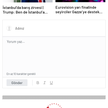
Eurovision yarı finalinde
İstanbul’da barış zirvesi |
seyirciler Gazze’ye destek
Trump: Ben de İstanbul’a
verdi
gidebilirim
En az 10 karakter gerekli
Gönder