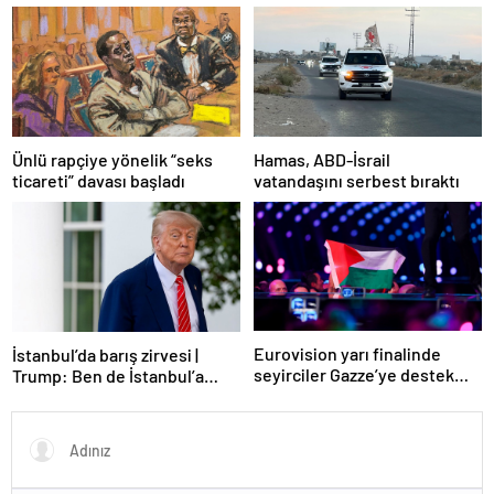
öldürdü”
olduğunu ortaya çıkardı
Ünlü rapçiye yönelik “seks
Hamas, ABD-İsrail
ticareti” davası başladı
vatandaşını serbest bıraktı
Eurovision yarı finalinde
İstanbul’da barış zirvesi |
seyirciler Gazze’ye destek
Trump: Ben de İstanbul’a
verdi
gidebilirim