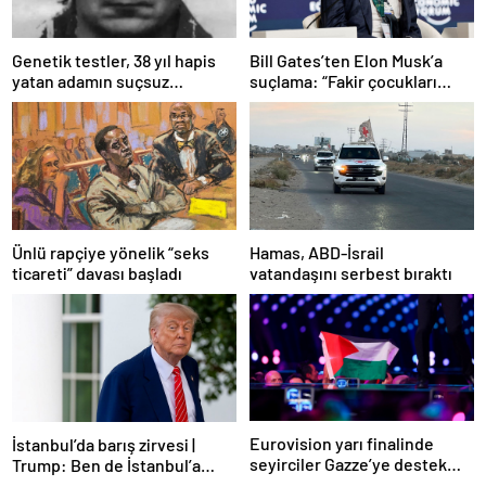
Bill Gates’ten Elon Musk’a
Genetik testler, 38 yıl hapis
suçlama: “Fakir çocukları
yatan adamın suçsuz
öldürdü”
olduğunu ortaya çıkardı
Ünlü rapçiye yönelik “seks
Hamas, ABD-İsrail
ticareti” davası başladı
vatandaşını serbest bıraktı
Eurovision yarı finalinde
İstanbul’da barış zirvesi |
seyirciler Gazze’ye destek
Trump: Ben de İstanbul’a
verdi
gidebilirim