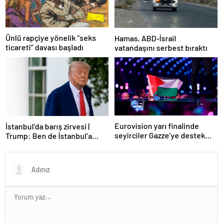
Ünlü rapçiye yönelik “seks
Hamas, ABD-İsrail
ticareti” davası başladı
vatandaşını serbest bıraktı
Eurovision yarı finalinde
İstanbul’da barış zirvesi |
seyirciler Gazze’ye destek
Trump: Ben de İstanbul’a
verdi
gidebilirim