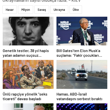
Ukraynalıların sayısı oldukça fazla. – KİEV
Hasar
Milyon
Savaş
Ukrayna
Ülke
Bill Gates’ten Elon Musk’a
Genetik testler, 38 yıl hapis
suçlama: “Fakir çocukları
yatan adamın suçsuz
öldürdü”
olduğunu ortaya çıkardı
Ünlü rapçiye yönelik “seks
Hamas, ABD-İsrail
ticareti” davası başladı
vatandaşını serbest bıraktı