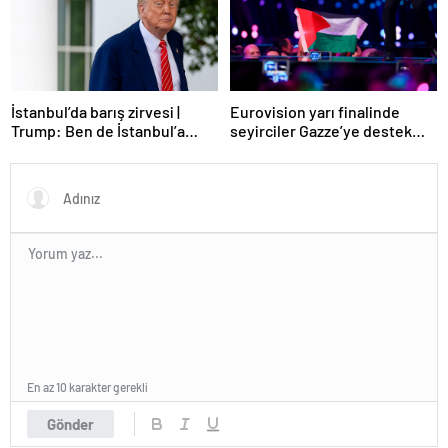
Eurovision yarı finalinde
İstanbul’da barış zirvesi |
seyirciler Gazze’ye destek
Trump: Ben de İstanbul’a
verdi
gidebilirim
En az 10 karakter gerekli
Gönder