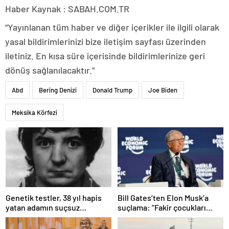
Haber Kaynak : SABAH.COM.TR
“Yayınlanan tüm haber ve diğer içerikler ile ilgili olarak
yasal bildirimlerinizi bize iletişim sayfası üzerinden
iletiniz. En kısa süre içerisinde bildirimlerinize geri
dönüş sağlanılacaktır.”
Abd
Bering Denizi
Donald Trump
Joe Biden
Meksika Körfezi
Bill Gates’ten Elon Musk’a
Genetik testler, 38 yıl hapis
suçlama: “Fakir çocukları
yatan adamın suçsuz
öldürdü”
olduğunu ortaya çıkardı