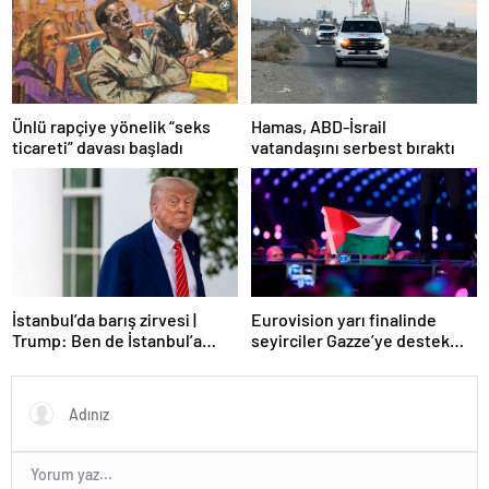
Ünlü rapçiye yönelik “seks
Hamas, ABD-İsrail
ticareti” davası başladı
vatandaşını serbest bıraktı
Eurovision yarı finalinde
İstanbul’da barış zirvesi |
seyirciler Gazze’ye destek
Trump: Ben de İstanbul’a
verdi
gidebilirim