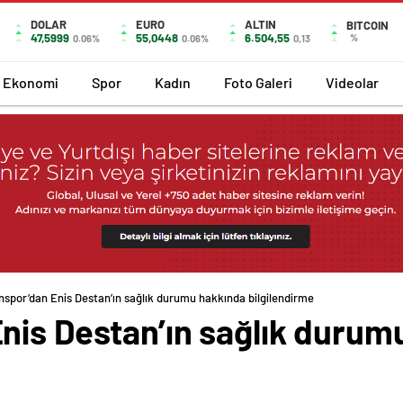
DOLAR
EURO
ALTIN
BITCOIN
47,5999
55,0448
6.504,55
%
0.06%
0.06%
0,13
Ekonomi
Spor
Kadın
Foto Galeri
Videolar
nspor’dan Enis Destan’ın sağlık durumu hakkında bilgilendirme
nis Destan’ın sağlık durum