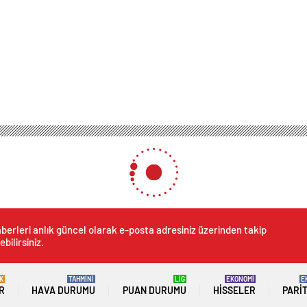
berleri anlık güncel olarak e-posta adresiniz üzerinden takip
ebilirsiniz.
K
TAHMİNİ
LİG
EKONOMİ
E
R
HAVA DURUMU
PUAN DURUMU
HISSELER
PARI