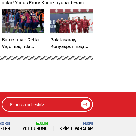
anlar! Yunus Emre Konak oyuna devam
edemedi…
Barcelona – Celta
Galatasaray,
Vigo maçında
Konyaspor maçı
inanılmaz geri
hazırlıklarına
dönüş! Raphinha
başladı!
maça damga vurdu
KONOMİ
TRAFİK
CANLI
TELER
YOL DURUMU
KRIPTO PARALAR