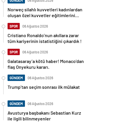
GÜNDEM
06 Ağustos 2026
Norweç silahlı kuvvetleri kadınlardan
oluşan özel kuvvetler eğitimlerini
başlattı.
SPOR
06 Ağustos 2026
Cristiano Ronaldo’nun akıllara zarar
tüm kariyerinin istatistiğini çıkardık !
SPOR
06 Ağustos 2026
Galatasaray’a kötü haber! Monaco’dan
flaş Onyekuru kararı.
GÜNDEM
06 Ağustos 2026
Trump’tan seçim sonrası ilk mülakat
GÜNDEM
06 Ağustos 2026
Avusturya başbakanı Sebastian Kurz
ile ilgili bilinmeyenler