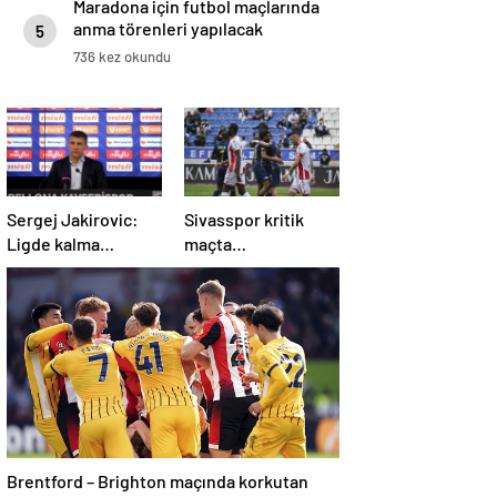
Maradona için futbol maçlarında
anma törenleri yapılacak
5
736 kez okundu
Sergej Jakirovic:
Sivasspor kritik
Ligde kalma
maçta
konusunda çok
Kasımpaşa’ya
önemli bir adım
mağlup!
attık
Brentford – Brighton maçında korkutan