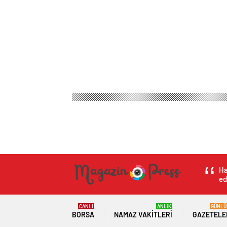
Ha
ed
CANLI
ANLIK
GÜNLÜ
BORSA
NAMAZ VAKITLERI
GAZETELE