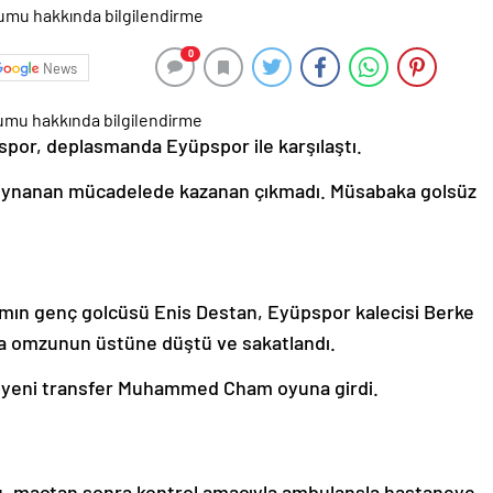
0
News
spor, deplasmanda Eyüpspor ile karşılaştı.
ynanan mücadelede kazanan çıkmadı. Müsabaka golsüz
ımın genç golcüsü Enis Destan, Eyüpspor kalecisi Berke
nda omzunun üstüne düştü ve sakatlandı.
 yeni transfer Muhammed Cham oyuna girdi.
cu, maçtan sonra kontrol amacıyla ambulansla hastaneye