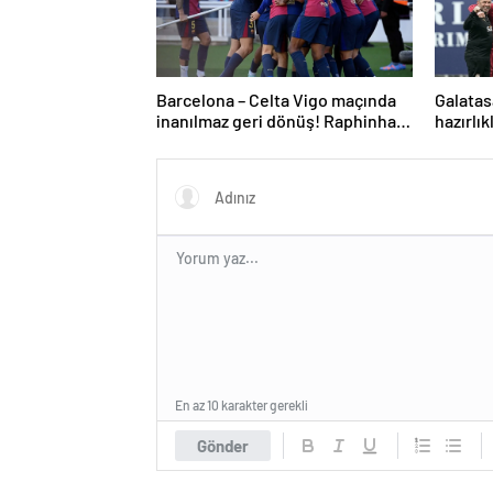
Barcelona – Celta Vigo maçında
Galatas
inanılmaz geri dönüş! Raphinha
hazırlık
maça damga vurdu
En az 10 karakter gerekli
Gönder