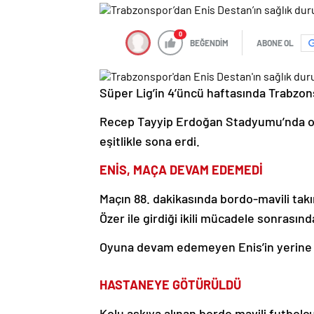
0
BEĞENDİM
ABONE OL
Süper Lig’in 4’üncü haftasında Trabzon
Recep Tayyip Erdoğan Stadyumu’nda o
eşitlikle sona erdi.
ENİS, MAÇA DEVAM EDEMEDİ
Maçın 88. dakikasında bordo-mavili tak
Özer ile girdiği ikili mücadele sonrası
Oyuna devam edemeyen Enis’in yerine
HASTANEYE GÖTÜRÜLDÜ
Kolu askıya alınan bordo mavili futbol