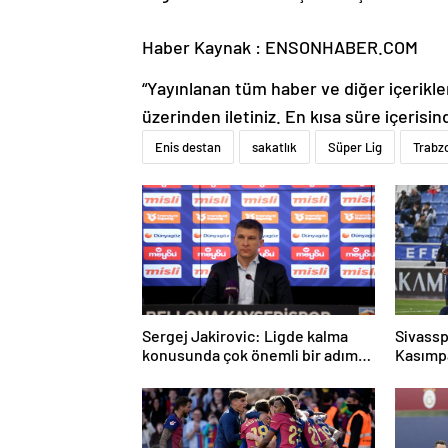
Haber Kaynak : ENSONHABER.COM
“Yayınlanan tüm haber ve diğer içerikler i
üzerinden iletiniz. En kısa süre içerisin
Enis destan
sakatlık
Süper Lig
Trabz
Sergej Jakirovic: Ligde kalma
Sivassp
konusunda çok önemli bir adım
Kasımp
attık