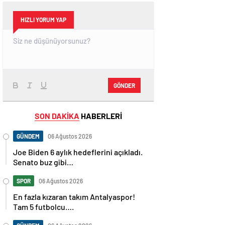
HIZLI YORUM YAP
GÖNDER
SON DAKİKA
HABERLERİ
GÜNDEM
06 Ağustos 2026
Joe Biden 6 aylık hedeflerini açıkladı.
Senato buz gibi…
SPOR
06 Ağustos 2026
En fazla kızaran takım Antalyaspor!
Tam 5 futbolcu….