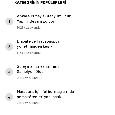
KATEGORİNİN POPÜLERLERİ
Ankara 19 Mayıs Stadyumu’nun
Yapımı Devam Ediyor
1
1421 kez okundu
Diabate’ye Trabzonspor
yönetiminden kesik! .
2
1133 kez okundu
Süleyman Enes Emrem
Şampiyon Oldu
3
796 kez okundu
Maradona için futbol maçlarında
anma törenleri yapılacak
4
746 kez okundu