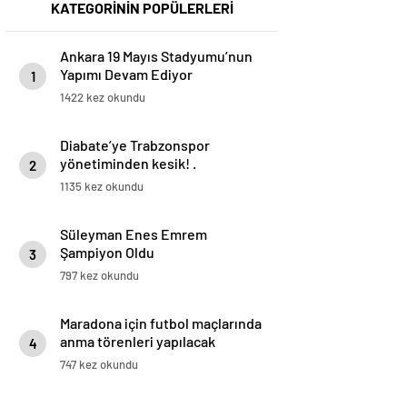
KATEGORİNİN POPÜLERLERİ
Ankara 19 Mayıs Stadyumu’nun
Yapımı Devam Ediyor
1
1422 kez okundu
Diabate’ye Trabzonspor
yönetiminden kesik! .
2
1135 kez okundu
Süleyman Enes Emrem
Şampiyon Oldu
3
797 kez okundu
Maradona için futbol maçlarında
anma törenleri yapılacak
4
747 kez okundu