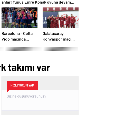
anlar! Yunus Emre Konak oyuna devam
edemedi…
Barcelona – Celta
Galatasaray,
Vigo maçında
Konyaspor maçı
inanılmaz geri
hazırlıklarına
dönüş! Raphinha
başladı!
maça damga vurdu
rk takımı var
HIZLI YORUM YAP