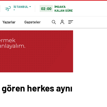
İMSAK'A
İSTANBUL
02:00
KALAN SÜRE
°
Yazarlar
Gazeteler
u gören herkes aynı