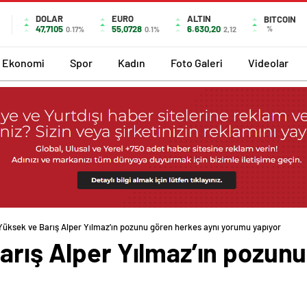
DOLAR
EURO
ALTIN
BITCOIN
47,7105
55,0728
6.630,20
%
0.17%
0.1%
2,12
Ekonomi
Spor
Kadın
Foto Galeri
Videolar
 Yüksek ve Barış Alper Yılmaz’ın pozunu gören herkes aynı yorumu yapıyor
arış Alper Yılmaz’ın pozun