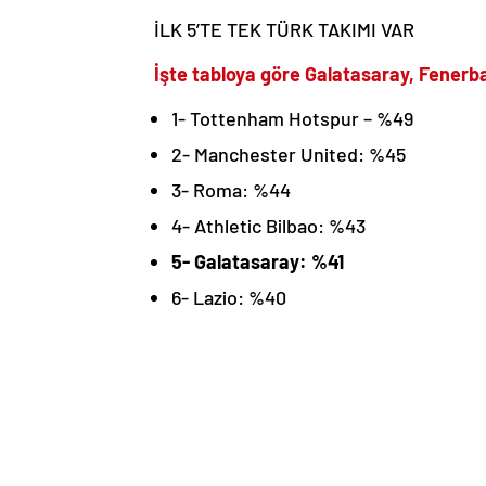
İLK 5’TE TEK TÜRK TAKIMI VAR
İşte tabloya göre Galatasaray, Fener
1- Tottenham Hotspur – %49
2- Manchester United: %45
3- Roma: %44
4- Athletic Bilbao: %43
5- Galatasaray: %41
6- Lazio: %40
6- Porto: %39
8- Real Sociedad – %36
9- Eintracht Frankfurt – %33
10- Slavia Prag – %36
18- Fenerbahçe – %21