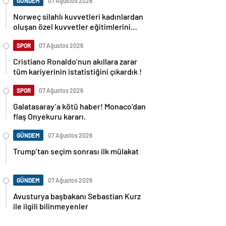
GÜNDEM
07 Ağustos 2026
Norweç silahlı kuvvetleri kadınlardan
oluşan özel kuvvetler eğitimlerini
başlattı.
SPOR
07 Ağustos 2026
Cristiano Ronaldo’nun akıllara zarar
tüm kariyerinin istatistiğini çıkardık !
SPOR
07 Ağustos 2026
Galatasaray’a kötü haber! Monaco’dan
flaş Onyekuru kararı.
GÜNDEM
07 Ağustos 2026
Trump’tan seçim sonrası ilk mülakat
GÜNDEM
07 Ağustos 2026
Avusturya başbakanı Sebastian Kurz
ile ilgili bilinmeyenler