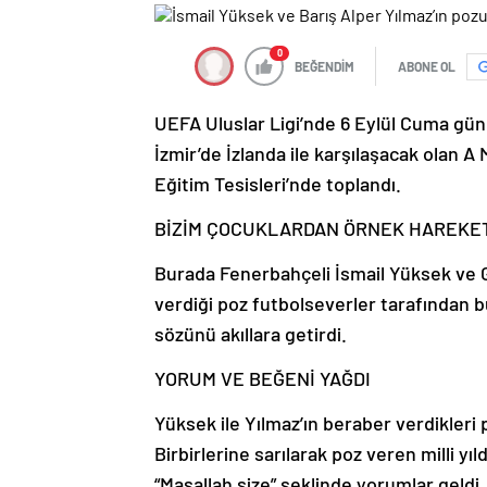
0
BEĞENDİM
ABONE OL
UEFA Uluslar Ligi’nde 6 Eylül Cuma gün
İzmir’de İzlanda ile karşılaşacak olan A
Eğitim Tesisleri’nde toplandı.
BİZİM ÇOCUKLARDAN ÖRNEK HAREKE
Burada Fenerbahçeli İsmail Yüksek ve Gal
verdiği poz futbolseverler tarafından bü
sözünü akıllara getirdi.
YORUM VE BEĞENİ YAĞDI
Yüksek ile Yılmaz’ın beraber verdikleri
Birbirlerine sarılarak poz veren milli yıl
“Maşallah size” şeklinde yorumlar geldi.