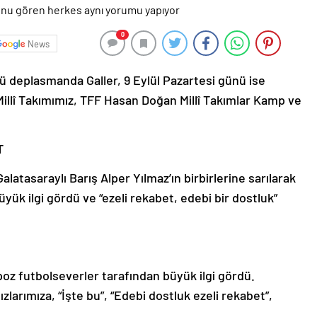
0
News
ü deplasmanda Galler, 9 Eylül Pazartesi günü ise
 Millî Takımımız, TFF Hasan Doğan Millî Takımlar Kamp ve
T
atasaraylı Barış Alper Yılmaz’ın birbirlerine sarılarak
yük ilgi gördü ve “ezeli rekabet, edebi bir dostluk”
 poz futbolseverler tarafından büyük ilgi gördü.
dızlarımıza, “İşte bu”, “Edebi dostluk ezeli rekabet”,