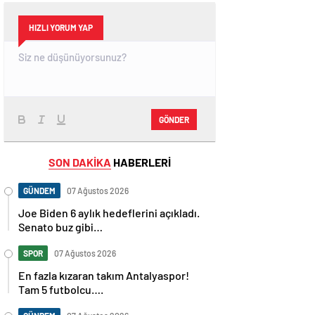
HIZLI YORUM YAP
GÖNDER
SON DAKİKA
HABERLERİ
GÜNDEM
07 Ağustos 2026
Joe Biden 6 aylık hedeflerini açıkladı.
Senato buz gibi…
SPOR
07 Ağustos 2026
En fazla kızaran takım Antalyaspor!
Tam 5 futbolcu….