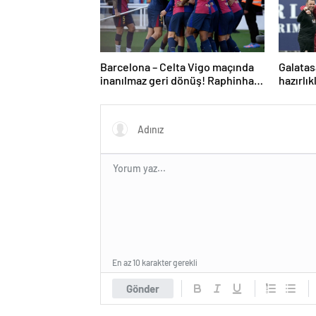
Barcelona – Celta Vigo maçında
Galatas
inanılmaz geri dönüş! Raphinha
hazırlık
maça damga vurdu
En az 10 karakter gerekli
Gönder