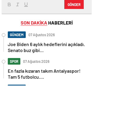
GÖNDER
SON DAKİKA
HABERLERİ
GÜNDEM
07 Ağustos 2026
Joe Biden 6 aylık hedeflerini açıkladı.
Senato buz gibi…
SPOR
07 Ağustos 2026
En fazla kızaran takım Antalyaspor!
Tam 5 futbolcu….
GÜNDEM
07 Ağustos 2026
Norweç silahlı kuvvetleri kadınlardan
oluşan özel kuvvetler eğitimlerini
başlattı.
SPOR
07 Ağustos 2026
Cristiano Ronaldo’nun akıllara zarar
tüm kariyerinin istatistiğini çıkardık !