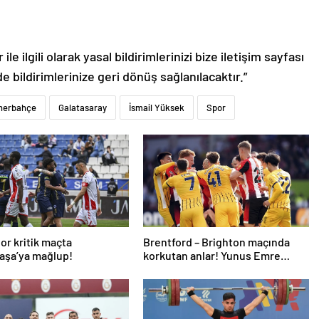
le ilgili olarak yasal bildirimlerinizi bize iletişim sayfası
de bildirimlerinize geri dönüş sağlanılacaktır.”
nerbahçe
Galatasaray
İsmail Yüksek
Spor
or kritik maçta
Brentford – Brighton maçında
aşa’ya mağlup!
korkutan anlar! Yunus Emre
Konak oyuna devam edemedi…