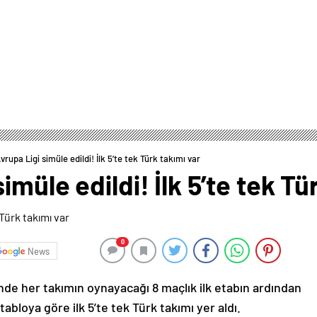
rupa Ligi simüle edildi! İlk 5’te tek Türk takımı var
müle edildi! İlk 5’te tek Tü
0
News
nde her takımın oynayacağı 8 maçlık ilk etabın ardından
abloya göre ilk 5’te tek Türk takımı yer aldı.