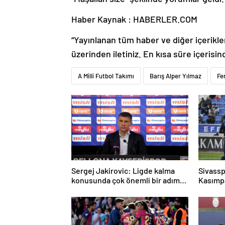
Haber Kaynak : HABERLER.COM
“Yayınlanan tüm haber ve diğer içerikler i
üzerinden iletiniz. En kısa süre içerisin
A Milli Futbol Takımı
Barış Alper Yılmaz
Fe
Sergej Jakirovic: Ligde kalma
Sivassp
konusunda çok önemli bir adım
Kasımp
attık