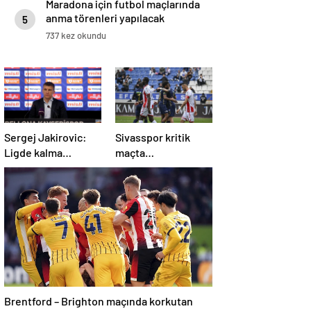
Maradona için futbol maçlarında
anma törenleri yapılacak
5
737 kez okundu
Sergej Jakirovic:
Sivasspor kritik
Ligde kalma
maçta
konusunda çok
Kasımpaşa’ya
önemli bir adım
mağlup!
attık
Brentford – Brighton maçında korkutan