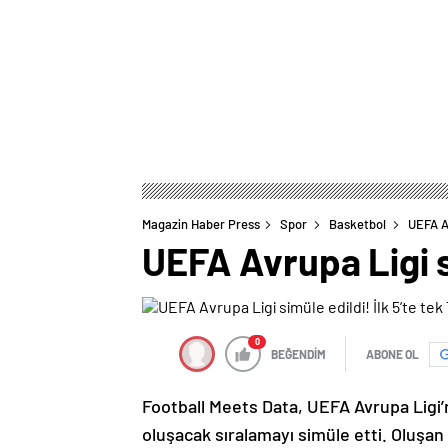
Magazin Haber Press
Spor
Basketbol
UEFA Av
UEFA Avrupa Ligi si
0
BEĞENDİM
ABONE OL
Football Meets Data, UEFA Avrupa Ligi’
oluşacak sıralamayı simüle etti. Oluşan t