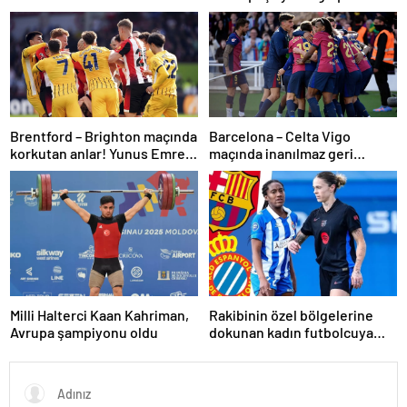
adım attık
Brentford – Brighton maçında
Barcelona – Celta Vigo
korkutan anlar! Yunus Emre
maçında inanılmaz geri
Konak oyuna devam
dönüş! Raphinha maça
edemedi…
damga vurdu
Milli Halterci Kaan Kahriman,
Rakibinin özel bölgelerine
Avrupa şampiyonu oldu
dokunan kadın futbolcuya
men cezası