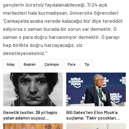
gençlerin ücretsiz faydalanabileceği, 7/24 açık
merkezleri hala kurmadıysan, üniversite öğrencileri
‘Çankaya’da acaba nerede kalacağız biz’ diye tereddüt
ediyorsa o zaman burada bir sorun var demektir. O
zaman o para doğru harcanmıyor demektir. O parayı
hep birlikte doğru harcayacağız, siz
denetleyeceksiniz.”
Aday
Başkan
Çankaya
Para
Tip
Bill Gates’ten Elon Musk’a
Genetik testler, 38 yıl hapis
suçlama: “Fakir çocukları
yatan adamın suçsuz
öldürdü”
olduğunu ortaya çıkardı