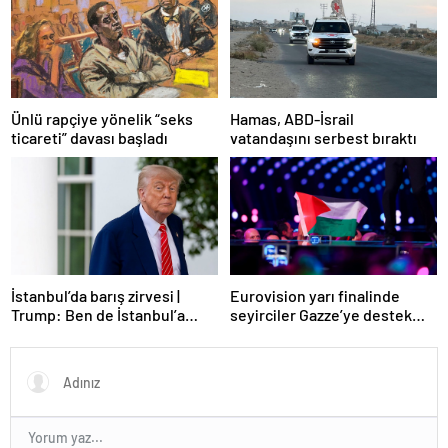
Ünlü rapçiye yönelik “seks
Hamas, ABD-İsrail
ticareti” davası başladı
vatandaşını serbest bıraktı
Eurovision yarı finalinde
İstanbul’da barış zirvesi |
seyirciler Gazze’ye destek
Trump: Ben de İstanbul’a
verdi
gidebilirim