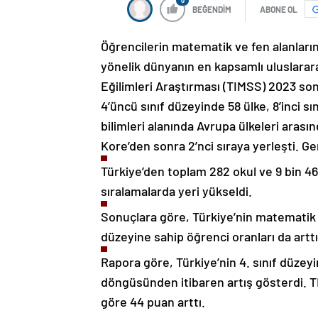
0
BEĞENDİM
ABONE OL
Öğrencilerin matematik ve fen alanların
yönelik dünyanın en kapsamlı uluslarar
Eğilimleri Araştırması (TIMSS) 2023 sonu
4’üncü sınıf düzeyinde 58 ülke, 8’inci sı
bilimleri alanında Avrupa ülkeleri arası
Kore’den sonra 2’nci sıraya yerleşti. Gen
Türkiye’den toplam 282 okul ve 9 bin 46
sıralamalarda yeri yükseldi.
Sonuçlara göre, Türkiye’nin matematik ve 
düzeyine sahip öğrenci oranları da arttı
Rapora göre, Türkiye’nin 4. sınıf düzey
döngüsünden itibaren artış gösterdi. T
göre 44 puan arttı.