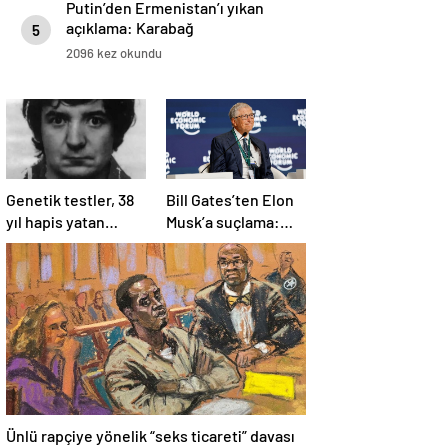
Putin’den Ermenistan’ı yıkan
açıklama: Karabağ
5
Azerbaycan’ın ayrılmaz bir
2096 kez okundu
parçasıdır!
Genetik testler, 38
Bill Gates’ten Elon
yıl hapis yatan
Musk’a suçlama:
adamın suçsuz
“Fakir çocukları
olduğunu ortaya
öldürdü”
çıkardı
Ünlü rapçiye yönelik “seks ticareti” davası