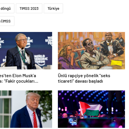
 döngü
TIMSS 2023
Türkiye
ı (IMSS
tes’ten Elon Musk’a
Ünlü rapçiye yönelik “seks
: “Fakir çocukları
ticareti” davası başladı
”