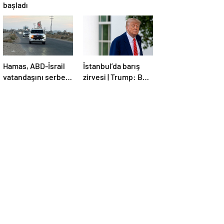
başladı
Hamas, ABD-İsrail
İstanbul’da barış
vatandaşını serbest
zirvesi | Trump: Ben
bıraktı
de İstanbul’a
gidebilirim