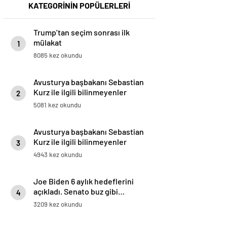
KATEGORİNİN POPÜLERLERİ
Trump’tan seçim sonrası ilk
mülakat
1
8085 kez okundu
Avusturya başbakanı Sebastian
Kurz ile ilgili bilinmeyenler
2
5081 kez okundu
Avusturya başbakanı Sebastian
Kurz ile ilgili bilinmeyenler
3
4943 kez okundu
Joe Biden 6 aylık hedeflerini
açıkladı. Senato buz gibi…
4
3209 kez okundu