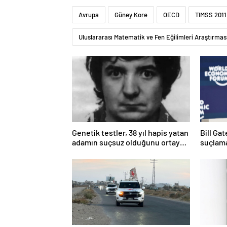
Avrupa
Güney Kore
OECD
TIMSS 2011
Uluslararası Matematik ve Fen Eğilimleri Araştırmas
Genetik testler, 38 yıl hapis yatan
Bill Ga
adamın suçsuz olduğunu ortaya
suçlama
çıkardı
öldürdü