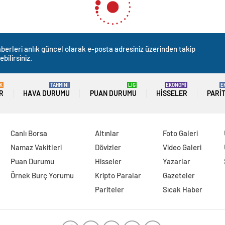
berleri anlık güncel olarak e-posta adresiniz üzerinden takip
ebilirsiniz.
K
TAHMİNİ
LİG
EKONOMİ
E
R
HAVA DURUMU
PUAN DURUMU
HISSELER
PARI
Canlı Borsa
Altınlar
Foto Galeri
Namaz Vakitleri
Dövizler
Video Galeri
Puan Durumu
Hisseler
Yazarlar
Örnek Burç Yorumu
Kripto Paralar
Gazeteler
Pariteler
Sıcak Haber