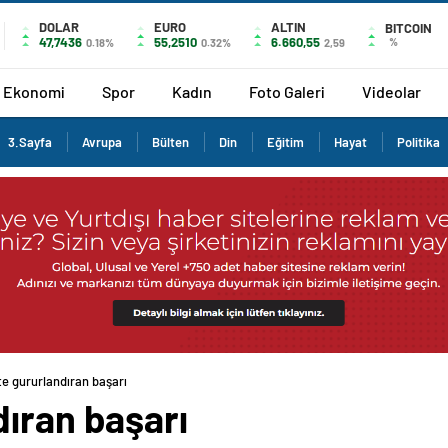
DOLAR
EURO
ALTIN
BITCOIN
47,7436
55,2510
6.660,55
%
0.18%
0.32%
2,59
Ekonomi
Spor
Kadın
Foto Galeri
Videolar
3.Sayfa
Avrupa
Bülten
Din
Eğitim
Hayat
Politika
te gururlandıran başarı
dıran başarı