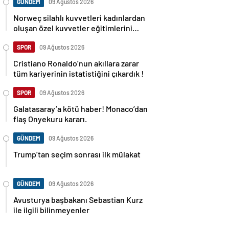
GÜNDEM
09 Ağustos 2026
Norweç silahlı kuvvetleri kadınlardan
oluşan özel kuvvetler eğitimlerini
başlattı.
SPOR
09 Ağustos 2026
Cristiano Ronaldo’nun akıllara zarar
tüm kariyerinin istatistiğini çıkardık !
SPOR
09 Ağustos 2026
Galatasaray’a kötü haber! Monaco’dan
flaş Onyekuru kararı.
GÜNDEM
09 Ağustos 2026
Trump’tan seçim sonrası ilk mülakat
GÜNDEM
09 Ağustos 2026
Avusturya başbakanı Sebastian Kurz
ile ilgili bilinmeyenler