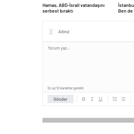
Hamas, ABD-İsrail vatandaşını
İstanbul
serbest bıraktı
Ben de 
En az 10 karakter gerekli
Gönder