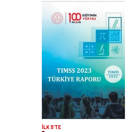
İLK 5’TE