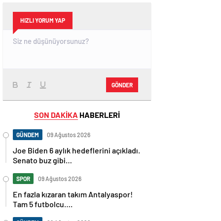
HIZLI YORUM YAP
GÖNDER
SON DAKİKA
HABERLERİ
GÜNDEM
09 Ağustos 2026
Joe Biden 6 aylık hedeflerini açıkladı.
Senato buz gibi…
SPOR
09 Ağustos 2026
En fazla kızaran takım Antalyaspor!
Tam 5 futbolcu….