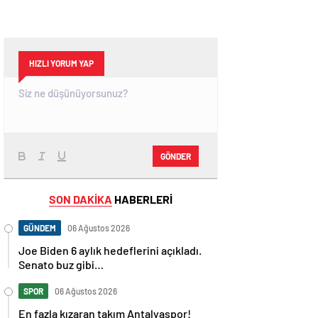
HIZLI YORUM YAP
GÖNDER
SON DAKİKA
HABERLERİ
GÜNDEM
06 Ağustos 2026
Joe Biden 6 aylık hedeflerini açıkladı.
Senato buz gibi…
SPOR
06 Ağustos 2026
En fazla kızaran takım Antalyaspor!