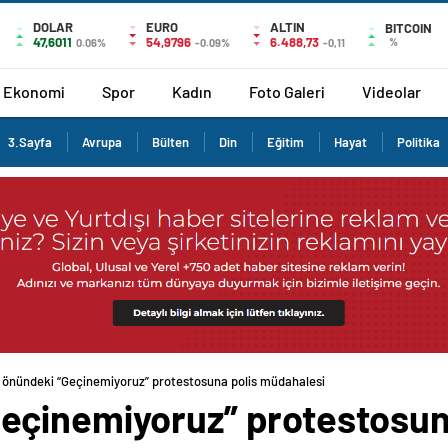
DOLAR
EURO
ALTIN
BITCOIN
47,6011
54,9796
6.488,73
%
0.06%
-0.09%
-0,11
Ekonomi
Spor
Kadın
Foto Galeri
Videolar
3.Sayfa
Avrupa
Bülten
Din
Eğitim
Hayat
Politika
önündeki “Geçinemiyoruz” protestosuna polis müdahalesi
çinemiyoruz” protestosun