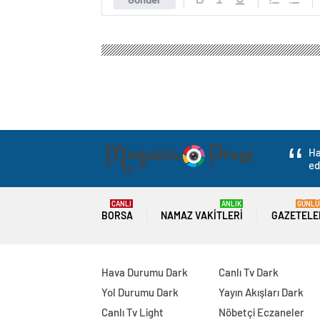
Ha
ed
CANLI
ANLIK
GÜNLÜ
BORSA
NAMAZ VAKITLERI
GAZETELE
Hava Durumu Dark
Canlı Tv Dark
Yol Durumu Dark
Yayın Akışları Dark
Canlı Tv Light
Nöbetçi Eczaneler