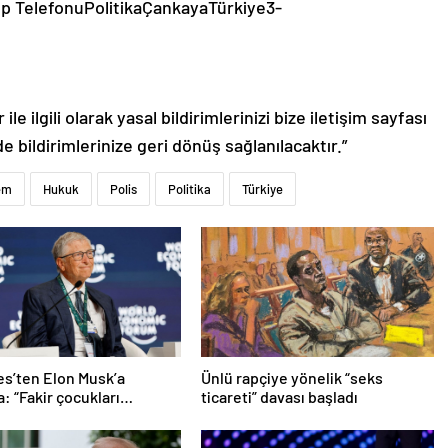
p TelefonuPolitikaÇankayaTürkiye3-
le ilgili olarak yasal bildirimlerinizi bize iletişim sayfası
de bildirimlerinize geri dönüş sağlanılacaktır.”
em
Hukuk
Polis
Politika
Türkiye
tes’ten Elon Musk’a
Ünlü rapçiye yönelik “seks
: “Fakir çocukları
ticareti” davası başladı
”