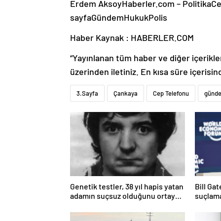
Erdem Aksoy
Haberler.com – Politika
Ce
sayfaGündemHukukPolis
Haber Kaynak : HABERLER.COM
“Yayınlanan tüm haber ve diğer içerikler i
üzerinden iletiniz. En kısa süre içerisin
3.Sayfa
Çankaya
Cep Telefonu
günd
Genetik testler, 38 yıl hapis yatan
Bill Ga
adamın suçsuz olduğunu ortaya
suçlama
çıkardı
öldürdü