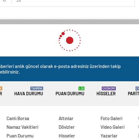
berleri anlık güncel olarak e-posta adresiniz üzerinden takip
ebilirsiniz.
K
TAHMİNİ
LİG
EKONOMİ
E
R
HAVA DURUMU
PUAN DURUMU
HISSELER
PARI
Canlı Borsa
Altınlar
Foto Galeri
Namaz Vakitleri
Dövizler
Video Galeri
Puan Durumu
Hisseler
Yazarlar