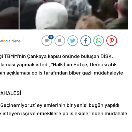
0
News
ği TBMM’nin Çankaya kapısı önünde buluşan DİSK,
laması yapmak istedi. “Halk İçin Bütçe, Demokratik
sın açıklaması polis tarafından biber gazlı müdahaleyle
DAHALESİ
eçinemiyoruz’ eylemlerinin bir yenisi bugün yapıldı.
isteyen işçi ve emeklilere polis ekiplerinden müdahale