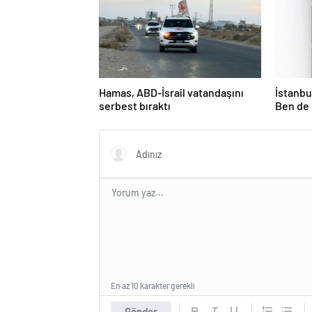
Hamas, ABD-İsrail vatandaşını
İstanbul
serbest bıraktı
Ben de 
En az 10 karakter gerekli
Gönder