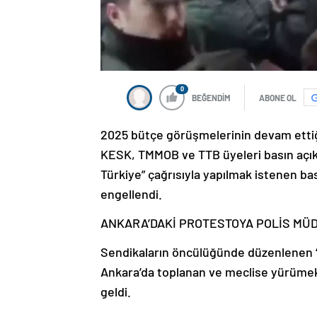
0
BEĞENDİM
ABONE OL
2025 bütçe görüşmelerinin devam etti
KESK, TMMOB ve TTB üyeleri basın açık
Türkiye” çağrısıyla yapılmak istenen ba
engellendi.
ANKARA’DAKİ PROTESTOYA POLİS MÜ
Sendikaların öncülüğünde düzenlenen ‘G
Ankara’da toplanan ve meclise yürümek 
geldi.