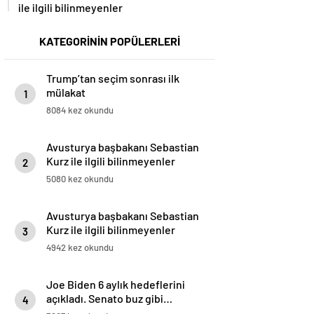
ile ilgili bilinmeyenler
KATEGORİNİN POPÜLERLERİ
Trump’tan seçim sonrası ilk
mülakat
1
8084 kez okundu
Avusturya başbakanı Sebastian
Kurz ile ilgili bilinmeyenler
2
5080 kez okundu
Avusturya başbakanı Sebastian
Kurz ile ilgili bilinmeyenler
3
4942 kez okundu
Joe Biden 6 aylık hedeflerini
açıkladı. Senato buz gibi…
4