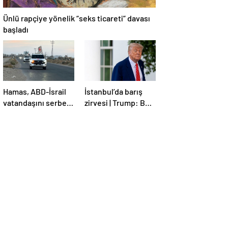
Ünlü rapçiye yönelik “seks ticareti” davası
başladı
Hamas, ABD-İsrail
İstanbul’da barış
vatandaşını serbest
zirvesi | Trump: Ben
bıraktı
de İstanbul’a
gidebilirim