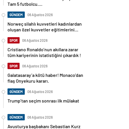
Tam 5 futbolcu….
GÜNDEM
06 Ağustos 2026
Norweç silahlı kuvvetleri kadınlardan
oluşan özel kuvvetler eğitimlerini
başlattı.
SPOR
06 Ağustos 2026
Cristiano Ronaldo’nun akıllara zarar
tüm kariyerinin istatistiğini çıkardık !
SPOR
06 Ağustos 2026
Galatasaray’a kötü haber! Monaco’dan
flaş Onyekuru kararı.
GÜNDEM
06 Ağustos 2026
Trump’tan seçim sonrası ilk mülakat
GÜNDEM
06 Ağustos 2026
Avusturya başbakanı Sebastian Kurz