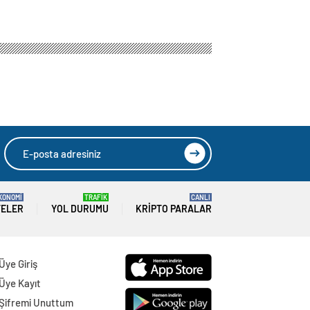
KONOMİ
TRAFİK
CANLI
TELER
YOL DURUMU
KRIPTO PARALAR
Üye Giriş
Üye Kayıt
Şifremi Unuttum