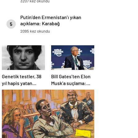
3207 kez okundu
Putin’den Ermenistan’ı yıkan
açıklama: Karabağ
5
Azerbaycan’ın ayrılmaz bir
2095 kez okundu
parçasıdır!
Genetik testler, 38
Bill Gates’ten Elon
yıl hapis yatan
Musk’a suçlama:
adamın suçsuz
“Fakir çocukları
olduğunu ortaya
öldürdü”
çıkardı