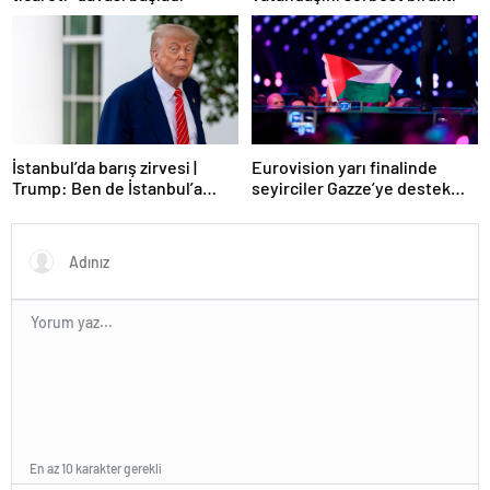
Eurovision yarı finalinde
İstanbul’da barış zirvesi |
seyirciler Gazze’ye destek
Trump: Ben de İstanbul’a
verdi
gidebilirim
En az 10 karakter gerekli