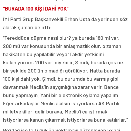
“BURADA 100 KİŞİ DAHİ YOK”
İYİ Parti Grup Başkanvekili Erhan Usta da yerinden söz
alarak şunları belirtti:
“Tereddüde düşme nasıl olur? ya burada 180 mi var,
200 mü var konusunda bir anlaşmazlık olur, o zaman
hakikaten bu yapılabilir veya ‘Takdir yetkisini
kullanıyorum, 200 var’ diyebilir. Şimdi, burada çok net
bir şekilde 200’ün olmadığı görülüyor. Hatta burada
100 kişi dahi yok. Şimdi, bu durumda bu varmış gibi
davranmak Meclis’in saygınlığına zarar verir. Bence
bunu yapmayın. Yani bir elektronik oylama yapalım.
Eğer arkadaşlar Meclis açılsın istiyorlarsa AK Partili
milletvekilleri gelir buraya. Meclis’i çalıştırmak
istiyorlarsa kanun çıkarmak istiyorlarsa buna katılırlar.”
Bozdağ ise İç Tüzük’ün yoklamayı düzenleyen 57’nci