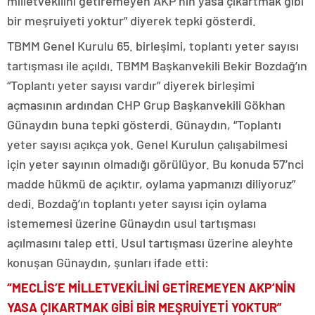
milletvekilini getiremeyen AKP’nin yasa çıkartmak gibi
bir meşruiyeti yoktur” diyerek tepki gösterdi.
TBMM Genel Kurulu 65. birleşimi, toplantı yeter sayısı
tartışması ile açıldı. TBMM Başkanvekili Bekir Bozdağ’ın
“Toplantı yeter sayısı vardır” diyerek birleşimi
açmasının ardından CHP Grup Başkanvekili Gökhan
Günaydın buna tepki gösterdi. Günaydın, “Toplantı
yeter sayısı açıkça yok. Genel Kurulun çalışabilmesi
için yeter sayının olmadığı görülüyor. Bu konuda 57’nci
madde hükmü de açıktır, oylama yapmanızı diliyoruz”
dedi. Bozdağ’ın toplantı yeter sayısı için oylama
istememesi üzerine Günaydın usul tartışması
açılmasını talep etti. Usul tartışması üzerine aleyhte
konuşan Günaydın, şunları ifade etti:
“MECLİS’E MİLLETVEKİLİNİ GETİREMEYEN AKP’NİN
YASA ÇIKARTMAK GİBİ BİR MEŞRUİYETİ YOKTUR”