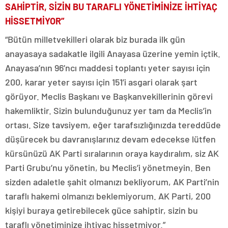
SAHİPTİR, SİZİN BU TARAFLI YÖNETİMİNİZE İHTİYAÇ
HİSSETMİYOR”
“Bütün milletvekilleri olarak biz burada ilk gün
anayasaya sadakatle ilgili Anayasa üzerine yemin içtik.
Anayasa’nın 96’ncı maddesi toplantı yeter sayısı için
200, karar yeter sayısı için 151’i asgari olarak şart
görüyor. Meclis Başkanı ve Başkanvekillerinin görevi
hakemliktir. Sizin bulunduğunuz yer tam da Meclis’in
ortası. Size tavsiyem, eğer tarafsızlığınızda tereddüde
düşürecek bu davranışlarınız devam edecekse lütfen
kürsünüzü AK Parti sıralarının oraya kaydıralım, siz AK
Parti Grubu’nu yönetin, bu Meclis’i yönetmeyin. Ben
sizden adaletle şahit olmanızı bekliyorum, AK Parti’nin
taraflı hakemi olmanızı beklemiyorum. AK Parti, 200
kişiyi buraya getirebilecek güce sahiptir, sizin bu
taraflı yönetiminize ihtiyaç hissetmiyor.”