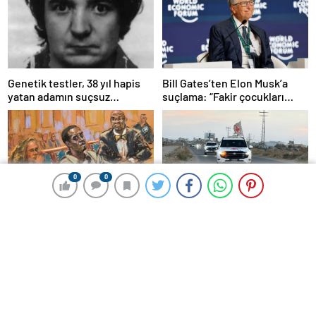
Bill Gates’ten Elon Musk’a
Genetik testler, 38 yıl hapis
suçlama: “Fakir çocukları
yatan adamın suçsuz
öldürdü”
olduğunu ortaya çıkardı
0
0
0
0
Ünlü rapçiye yönelik “seks
Hamas, ABD-İsrail
ticareti” davası başladı
vatandaşını serbest bıraktı