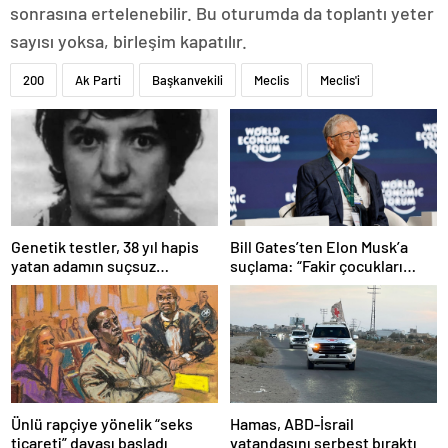
sonrasına ertelenebilir. Bu oturumda da toplantı yeter
sayısı yoksa, birleşim kapatılır.
200
Ak Parti
Başkanvekili
Meclis
Meclis'i
Bill Gates’ten Elon Musk’a
Genetik testler, 38 yıl hapis
suçlama: “Fakir çocukları
yatan adamın suçsuz
öldürdü”
olduğunu ortaya çıkardı
Ünlü rapçiye yönelik “seks
Hamas, ABD-İsrail
ticareti” davası başladı
vatandaşını serbest bıraktı