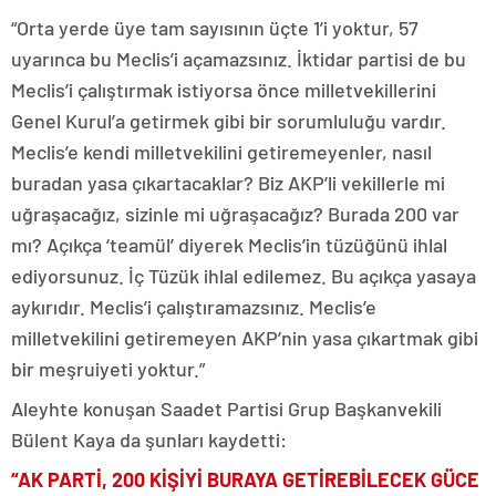
“Orta yerde üye tam sayısının üçte 1’i yoktur, 57
uyarınca bu Meclis’i açamazsınız. İktidar partisi de bu
Meclis’i çalıştırmak istiyorsa önce milletvekillerini
Genel Kurul’a getirmek gibi bir sorumluluğu vardır.
Meclis’e kendi milletvekilini getiremeyenler, nasıl
buradan yasa çıkartacaklar? Biz AKP’li vekillerle mi
uğraşacağız, sizinle mi uğraşacağız? Burada 200 var
mı? Açıkça ‘teamül’ diyerek Meclis’in tüzüğünü ihlal
ediyorsunuz. İç Tüzük ihlal edilemez. Bu açıkça yasaya
aykırıdır. Meclis’i çalıştıramazsınız. Meclis’e
milletvekilini getiremeyen AKP’nin yasa çıkartmak gibi
bir meşruiyeti yoktur.”
Aleyhte konuşan Saadet Partisi Grup Başkanvekili
Bülent Kaya da şunları kaydetti:
“AK PARTİ, 200 KİŞİYİ BURAYA GETİREBİLECEK GÜCE