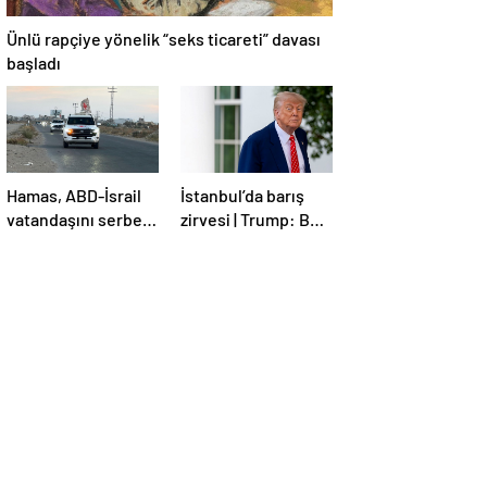
Ünlü rapçiye yönelik “seks ticareti” davası
başladı
Hamas, ABD-İsrail
İstanbul’da barış
vatandaşını serbest
zirvesi | Trump: Ben
bıraktı
de İstanbul’a
gidebilirim