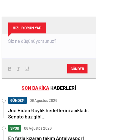
HIZLI YORUM YAP
GÖNDER
SON DAKİKA
HABERLERİ
GÜNDEM
06 Ağustos 2026
Joe Biden 6 aylık hedeflerini açıkladı.
Senato buz gibi…
SPOR
06 Ağustos 2026
En fazla kızaran takım Antalyaspor!