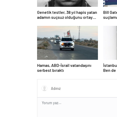
Genetik testler, 38 yıl hapis yatan
Bill Ga
adamın suçsuz olduğunu ortaya
suçlama
çıkardı
öldürdü
Hamas, ABD-İsrail vatandaşını
İstanbul
serbest bıraktı
Ben de 