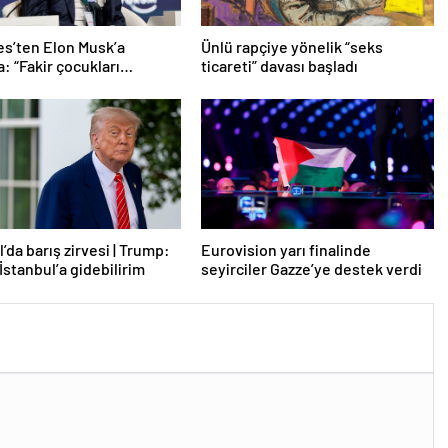
tes’ten Elon Musk’a
Ünlü rapçiye yönelik “seks
: “Fakir çocukları
ticareti” davası başladı
”
’da barış zirvesi | Trump:
Eurovision yarı finalinde
İstanbul’a gidebilirim
seyirciler Gazze’ye destek verdi