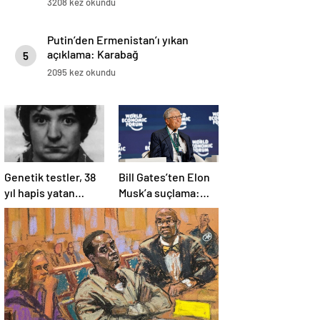
3208 kez okundu
Putin’den Ermenistan’ı yıkan
açıklama: Karabağ
5
Azerbaycan’ın ayrılmaz bir
2095 kez okundu
parçasıdır!
Genetik testler, 38
Bill Gates’ten Elon
yıl hapis yatan
Musk’a suçlama:
adamın suçsuz
“Fakir çocukları
olduğunu ortaya
öldürdü”
çıkardı