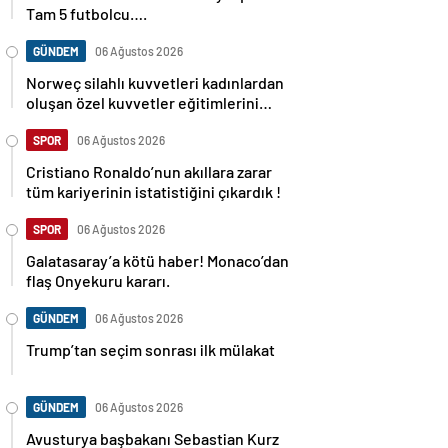
Tam 5 futbolcu….
GÜNDEM
06 Ağustos 2026
Norweç silahlı kuvvetleri kadınlardan
oluşan özel kuvvetler eğitimlerini
başlattı.
SPOR
06 Ağustos 2026
Cristiano Ronaldo’nun akıllara zarar
tüm kariyerinin istatistiğini çıkardık !
SPOR
06 Ağustos 2026
Galatasaray’a kötü haber! Monaco’dan
flaş Onyekuru kararı.
GÜNDEM
06 Ağustos 2026
Trump’tan seçim sonrası ilk mülakat
GÜNDEM
06 Ağustos 2026
Avusturya başbakanı Sebastian Kurz