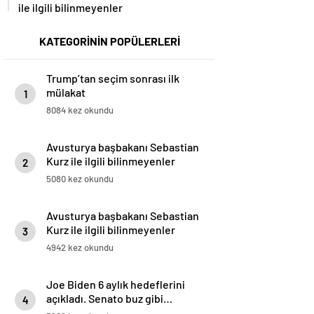
ile ilgili bilinmeyenler
KATEGORİNİN POPÜLERLERİ
Trump’tan seçim sonrası ilk
mülakat
1
8084 kez okundu
Avusturya başbakanı Sebastian
Kurz ile ilgili bilinmeyenler
2
5080 kez okundu
Avusturya başbakanı Sebastian
Kurz ile ilgili bilinmeyenler
3
4942 kez okundu
Joe Biden 6 aylık hedeflerini
açıkladı. Senato buz gibi…
4