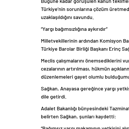
Bugüne kadar görüşülen kanun tekliflerin
Türkiye’nin sorunlarına çözüm üretmed
uzaklaşıldığını savundu.
“Yargı bağımsızlığına aykırıdır”
Milletvekillerinin ardından Komisyon Ba
Türkiye Barolar Birliği Başkanı Erinç Sa
Meclis çalışmalarını önemsediklerini vu
cezalarının artırılması, hükmün açıklanm
düzenlemeleri gayet olumlu bulduğumuz
Sağkan, Anayasa gereğince yargı yetkis
dile getirdi.
Adalet Bakanlığı bünyesindeki Tazmina
belirten Sağkan, şunları kaydetti:
“Bağımsız yargı makamının yetkisini al