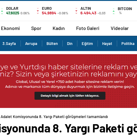
DOLAR
EURO
ALTIN
BITCOIN
47,6025
54,9894
6.494,43
%
0.06%
-0.08%
-0,03
Ekonomi
Spor
Kadın
Foto Galeri
Videolar
3.Sayfa
Avrupa
Bülten
Din
Eğitim
Hayat
Politika
Adalet Komisyonunda 8. Yargı Paketi görüşmeleri tamamlandı
yonunda 8. Yargı Paketi g