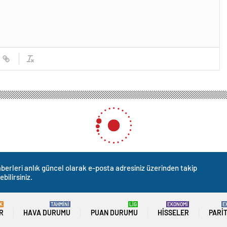
berleri anlık güncel olarak e-posta adresiniz üzerinden takip
ebilirsiniz.
K
TAHMİNİ
LİG
EKONOMİ
E
R
HAVA DURUMU
PUAN DURUMU
HISSELER
PARI