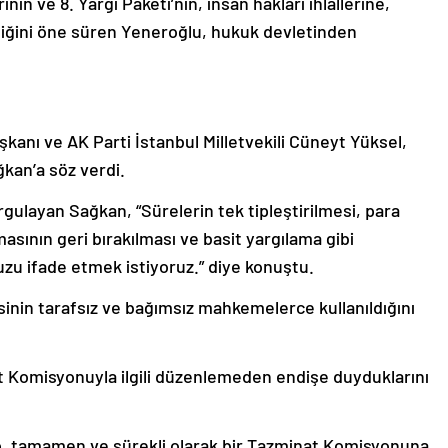
in ve 8. Yargı Paketi’nin, insan hakları ihlallerine,
iğini öne süren Yeneroğlu, hukuk devletinden
şkanı ve AK Parti İstanbul Milletvekili Cüneyt Yüksel,
ğkan’a söz verdi.
rgulayan Sağkan, “Sürelerin tek tipleştirilmesi, para
asının geri bırakılması ve basit yargılama gibi
u ifade etmek istiyoruz.” diye konuştu.
inin tarafsız ve bağımsız mahkemelerce kullanıldığını
t Komisyonuyla ilgili düzenlemeden endişe duyduklarını
ıp, tamamen ve sürekli olarak bir Tazminat Komisyonuna