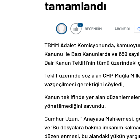
tamamlandı
0
BEĞENDİM
ABONE OL
TBMM Adalet Komisyonunda, kamuoyunda
Kanunu ile Bazı Kanunlarda ve 659 say
Dair Kanun Teklifi’nin tümü üzerindek
Teklif üzerinde söz alan CHP Muğla Mil
vazgeçilmesi gerektiğini söyledi.
Kanun teklifinde yer alan düzenlemeler
yönetilmediğini savundu.
Cumhur Uzun, ” Anayasa Mahkemesi, geçt
ve ‘Bu dosyalara bakma imkanım kalmad
düzenlenmesi, bu alandaki yükün yargın