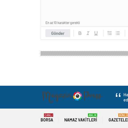
En az 10 karakter gerekli
Gönder
Ha
ed
CANLI
ANLIK
GÜNLÜ
BORSA
NAMAZ VAKITLERI
GAZETELE