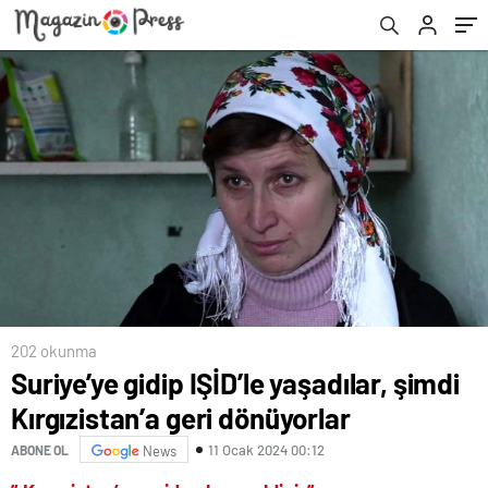
202 okunma
Suriye’ye gidip IŞİD’le yaşadılar, şimdi
Kırgızistan’a geri dönüyorlar
11 Ocak 2024 00:12
ABONE OL
News