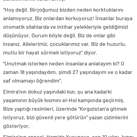
“Hoş değil. Birçoğumuz bizden neden korktuklarını
anlamıyoruz. Biz onlardan korkuyoruz! İnsanlar buraya
otomatik silahlarda ve intihar yelekleriyle geldiğimizi
düşünüyor. Durum böyle değil. Biz de onlar gibi
insanız. Ailelerimiz, çocuklarımız var. Biz de huzurlu,
mutlu bir hayat sürmek istiyoruz” diyor.
“Unutmak isterken neden insanlara anlatayım ki? O
zaman 18 yaşındaydım, şimdi 27 yaşındayım ve o kadar
saf olmamayı öğrendim”.
Elmira’nın dokuz yaşındaki kızı, şu ana kadarki
yaşamının büyük kısmını el-Hol kampında geçirmiş.
Bize yaptığı resimleri, üzerinde “Kırgızistan’a gitmek
istiyoruz, bizi güvenli yere götürün” yazan çizimlerini
gösteriyor.
Elmira’nın annesi, Hamida Yusupova, son 10 yılını, kızını