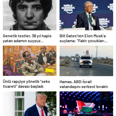
Bill Gates’ten Elon Musk’a
Genetik testler, 38 yıl hapis
suçlama: “Fakir çocukları
yatan adamın suçsuz
öldürdü”
olduğunu ortaya çıkardı
Ünlü rapçiye yönelik “seks
Hamas, ABD-İsrail
ticareti” davası başladı
vatandaşını serbest bıraktı