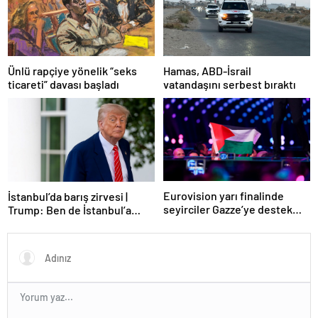
Ünlü rapçiye yönelik “seks
Hamas, ABD-İsrail
ticareti” davası başladı
vatandaşını serbest bıraktı
Eurovision yarı finalinde
İstanbul’da barış zirvesi |
seyirciler Gazze’ye destek
Trump: Ben de İstanbul’a
verdi
gidebilirim