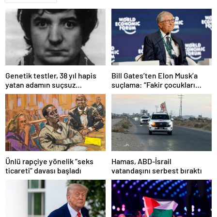
Bill Gates’ten Elon Musk’a
Genetik testler, 38 yıl hapis
suçlama: “Fakir çocukları
yatan adamın suçsuz
öldürdü”
olduğunu ortaya çıkardı
Ünlü rapçiye yönelik “seks
Hamas, ABD-İsrail
ticareti” davası başladı
vatandaşını serbest bıraktı