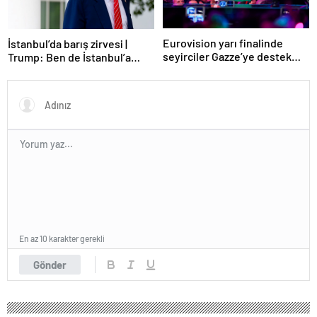
Eurovision yarı finalinde
İstanbul’da barış zirvesi |
seyirciler Gazze’ye destek
Trump: Ben de İstanbul’a
verdi
gidebilirim
En az 10 karakter gerekli
Gönder