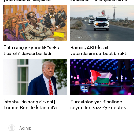
öldürdü”
olduğunu ortaya çıkardı
Ünlü rapçiye yönelik “seks
Hamas, ABD-İsrail
ticareti” davası başladı
vatandaşını serbest bıraktı
Eurovision yarı finalinde
İstanbul’da barış zirvesi |
seyirciler Gazze’ye destek
Trump: Ben de İstanbul’a
verdi
gidebilirim