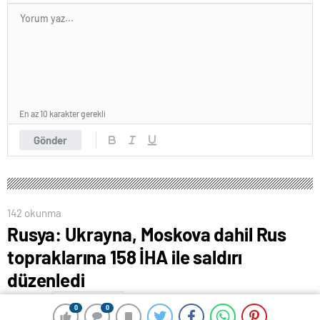
En az 10 karakter gerekli
Gönder
142 okunma
Rusya: Ukrayna, Moskova dahil Rus
topraklarına 158 İHA ile saldırı
düzenledi
1 Eylül 2024 15:00
ABONE OL
News
0
0
0
0