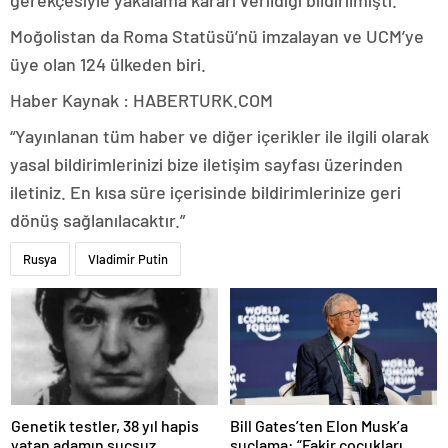
gerekçesiyle yakalama kararı verildiği bildirilmişti.
Moğolistan da Roma Statüsü’nü imzalayan ve UCM’ye
üye olan 124 ülkeden biri.
Haber Kaynak : HABERTURK.COM
“Yayınlanan tüm haber ve diğer içerikler ile ilgili olarak
yasal bildirimlerinizi bize iletişim sayfası üzerinden
iletiniz. En kısa süre içerisinde bildirimlerinize geri
dönüş sağlanılacaktır.”
Rusya
Vladimir Putin
Bill Gates’ten Elon Musk’a
Genetik testler, 38 yıl hapis
suçlama: “Fakir çocukları
yatan adamın suçsuz