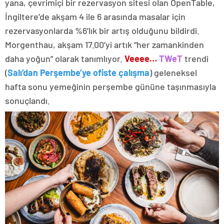
yana, çevrimiçi bir rezervasyon sitesi olan OpenTable,
İngiltere’de akşam 4 ile 6 arasında masalar için
rezervasyonlarda %6’lık bir artış olduğunu bildirdi.
Morgenthau, akşam 17.00’yi artık “her zamankinden
daha yoğun” olarak tanımlıyor.
Veeee…
TWeT
trendi
(
Salı’dan Perşembe’ye ofiste çalışma
) geleneksel
hafta sonu yemeğinin perşembe gününe taşınmasıyla
sonuçlandı.