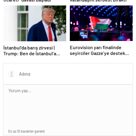
Eurovision yarı finalinde
İstanbul’da barış zirvesi |
seyirciler Gazze’ye destek
Trump: Ben de İstanbul’a
verdi
gidebilirim
En az 10 karakter gerekli