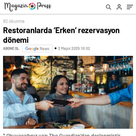
92 okunma
Restoranlarda ‘Erken’ rezervasyon
dönemi
3 Mayıs 2025 10:02
ABONE OL
News
* Okuyacağınız yazı The Guardian’dan derlenmiştir.