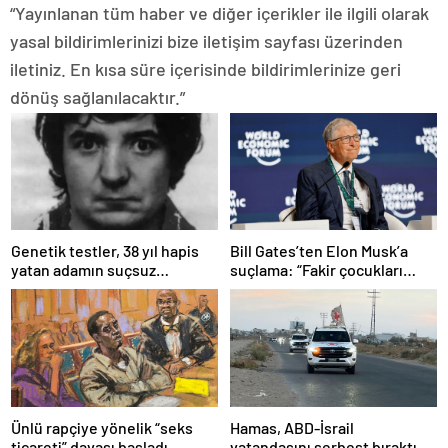
“Yayınlanan tüm haber ve diğer içerikler ile ilgili olarak
yasal bildirimlerinizi bize iletişim sayfası üzerinden
iletiniz. En kısa süre içerisinde bildirimlerinize geri
dönüş sağlanılacaktır.”
Bill Gates’ten Elon Musk’a
Genetik testler, 38 yıl hapis
suçlama: “Fakir çocukları
yatan adamın suçsuz
öldürdü”
olduğunu ortaya çıkardı
Ünlü rapçiye yönelik “seks
Hamas, ABD-İsrail
ticareti” davası başladı
vatandaşını serbest bıraktı