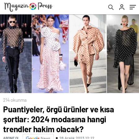
olacak?
214 okunma
Puantiyeler, örgü ürünler ve kısa
şortlar: 2024 modasına hangi
trendler hakim olacak?
28 Aralık 2023 12:12
ABONE OL
News