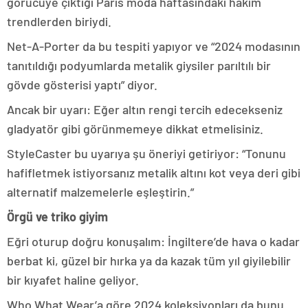
görücüye çıktığı Paris moda haftasındaki hakim
trendlerden biriydi.
Net-A-Porter da bu tespiti yapıyor ve “2024 modasının
tanıtıldığı podyumlarda metalik giysiler parıltılı bir
gövde gösterisi yaptı” diyor.
Ancak bir uyarı: Eğer altın rengi tercih edecekseniz
gladyatör gibi görünmemeye dikkat etmelisiniz.
StyleCaster bu uyarıya şu öneriyi getiriyor: “Tonunu
hafifletmek istiyorsanız metalik altını kot veya deri gibi
alternatif malzemelerle eşleştirin.”
Örgü ve triko giyim
Eğri oturup doğru konuşalım: İngiltere’de hava o kadar
berbat ki, güzel bir hırka ya da kazak tüm yıl giyilebilir
bir kıyafet haline geliyor.
Who What Wear’a göre 2024 koleksiyonları da bunu