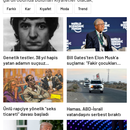
Farklı
Kar
Kıyafet
Moda
Trend
Bill Gates’ten Elon Musk’a
Genetik testler, 38 yıl hapis
suçlama: “Fakir çocukları
yatan adamın suçsuz
öldürdü”
olduğunu ortaya çıkardı
Ünlü rapçiye yönelik “seks
Hamas, ABD-İsrail
ticareti” davası başladı
vatandaşını serbest bıraktı