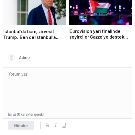
Eurovision yarı finalinde
İstanbul’da barış zirvesi |
seyirciler Gazze’ye destek
Trump: Ben de İstanbul’a
verdi
gidebilirim
En az 10 karakter gerekli
Gönder