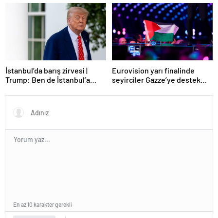
Eurovision yarı finalinde
İstanbul’da barış zirvesi |
seyirciler Gazze’ye destek
Trump: Ben de İstanbul’a
verdi
gidebilirim
En az 10 karakter gerekli