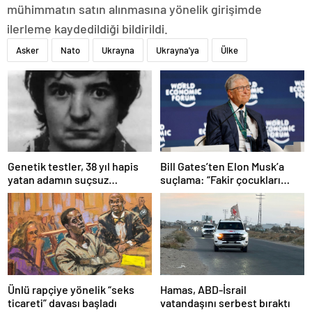
mühimmatın satın alınmasına yönelik girişimde
ilerleme kaydedildiği bildirildi.
Asker
Nato
Ukrayna
Ukrayna'ya
Ülke
Bill Gates’ten Elon Musk’a
Genetik testler, 38 yıl hapis
suçlama: “Fakir çocukları
yatan adamın suçsuz
öldürdü”
olduğunu ortaya çıkardı
Ünlü rapçiye yönelik “seks
Hamas, ABD-İsrail
ticareti” davası başladı
vatandaşını serbest bıraktı