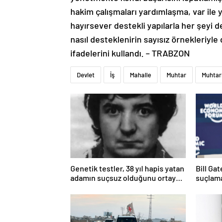
hakim çalışmaları yardımlaşma, var ile 
hayırsever destekli yapılarla her şeyi
nasıl desteklenirin sayısız örnekleriyle 
ifadelerini kullandı. – TRABZON
Devlet
İş
Mahalle
Muhtar
Muhtar
Genetik testler, 38 yıl hapis yatan
Bill Ga
adamın suçsuz olduğunu ortaya
suçlama
çıkardı
öldürdü