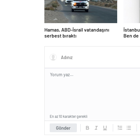
Hamas, ABD-İsrail vatandaşını
İstanbul
serbest bıraktı
Ben de 
En az 10 karakter gerekli
Gönder