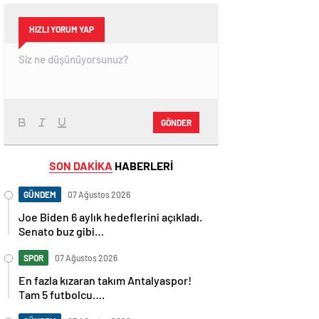
HIZLI YORUM YAP
GÖNDER
SON DAKİKA
HABERLERİ
GÜNDEM
07 Ağustos 2026
Joe Biden 6 aylık hedeflerini açıkladı.
Senato buz gibi…
SPOR
07 Ağustos 2026
En fazla kızaran takım Antalyaspor!
Tam 5 futbolcu….