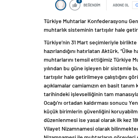
0
BEĞENDİM
ABONE OL
Türkiye Muhtarlar Konfederasyonu Gene
muhtarlık sisteminin tartışılır hale getir
Türkiye’nin 31 Mart seçimleriyle birlik
hazırlandığını hatırlatan Aktürk, “Ülke
muhtarlarını temsil ettiğimiz Türkiye 
yılından bu güne işleyen bir sistemle 
tartışılır hale getirilmeye çalıştığını gö
açıklamalar camiamızın en basit tanım 
tarihindeki işlevselliğinin tam manasıy
Ocağı’nı ortadan kaldırması sonucu Ye
küçük birimlerin güvenliğini koruyabilme
düzenlenmesi ise yasal olarak ilk kez 1
Vilayet Nizamnamesi olarak bilinmekted
Nizamnamesi ile muhtarların görevleri d