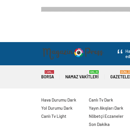
Ha
ed
CANLI
ANLIK
GÜNLÜ
BORSA
NAMAZ VAKITLERI
GAZETELE
Hava Durumu Dark
Canlı Tv Dark
Yol Durumu Dark
Yayın Akışları Dark
Canlı Tv Light
Nöbetçi Eczaneler
Son Dakika