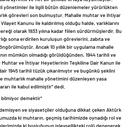
li yönetimler ile ilgili bütün düzenlemeler yürürlükten
rlık görevleri son bulmuştur. Mahalle muhtar ve ihtiyar
 Vilayet Kanunu ile kaldırılmış olduğu halde, varlıklarını
ereği olarak 1933 yılına kadar fiilen sürdürmüşlerdir. Bu
rlığı sona erdirilen kuruluşun görevlerini, zabıta ve
 öngörülmüştür. Ancak 10 yıllık bir uygulama mahalle
nın mümkün olmadığı görüldüğünden, 1944 tarihli ve
 Muhtar ve İhtiyar Heyetlerinin Teşkiline Dair Kanun ile
ir 1945 tarihli tüzük çıkarılmıştır ve bugünkü şeklini
ve muhtarlık mahalle yönetimini düzenleyen yasa
arı ile kabul edilmiştir” dedi.
u bilmiyor demektir”
ademisyen ve siyasetçiler olduğuna dikkat çeken Aktürk
muzda ki muhtarın, geçmiş tarihimizde oynadığı rol ve
elerimizde ki boşluğunun işlevsellikteki rolü denenerek