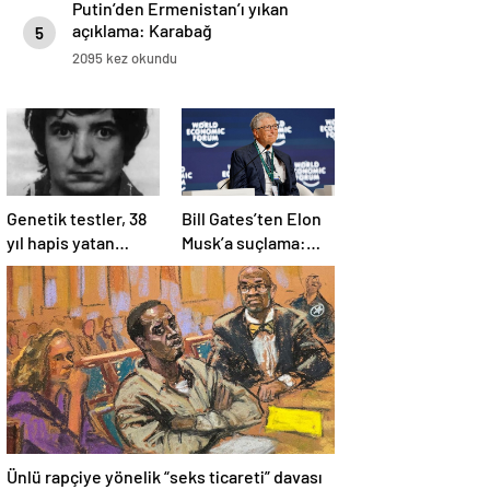
Putin’den Ermenistan’ı yıkan
açıklama: Karabağ
5
Azerbaycan’ın ayrılmaz bir
2095 kez okundu
parçasıdır!
Genetik testler, 38
Bill Gates’ten Elon
yıl hapis yatan
Musk’a suçlama:
adamın suçsuz
“Fakir çocukları
olduğunu ortaya
öldürdü”
çıkardı
Ünlü rapçiye yönelik “seks ticareti” davası