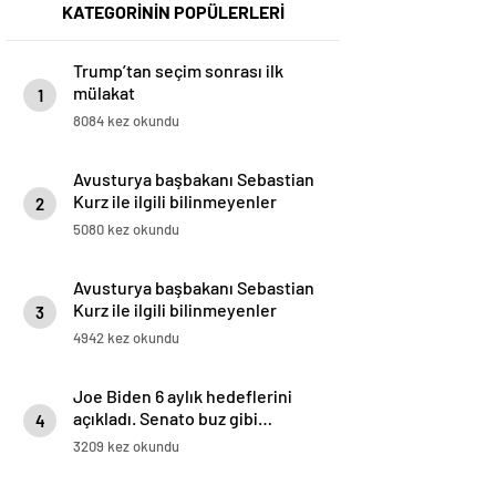
KATEGORİNİN POPÜLERLERİ
Trump’tan seçim sonrası ilk
mülakat
1
8084 kez okundu
Avusturya başbakanı Sebastian
Kurz ile ilgili bilinmeyenler
2
5080 kez okundu
Avusturya başbakanı Sebastian
Kurz ile ilgili bilinmeyenler
3
4942 kez okundu
Joe Biden 6 aylık hedeflerini
açıkladı. Senato buz gibi…
4
3209 kez okundu