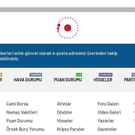
berleri anlık güncel olarak e-posta adresiniz üzerinden takip
ebilirsiniz.
K
TAHMİNİ
LİG
EKONOMİ
E
R
HAVA DURUMU
PUAN DURUMU
HISSELER
PARI
Canlı Borsa
Altınlar
Foto Galeri
Namaz Vakitleri
Dövizler
Video Galeri
Puan Durumu
Hisseler
Yazarlar
Örnek Burç Yorumu
Kripto Paralar
Gazeteler