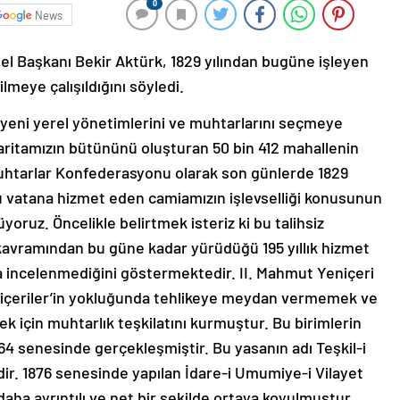
0
News
l Başkanı Bekir Aktürk, 1829 yılından bugüne işleyen
ilmeye çalışıldığını söyledi.
te yeni yerel yönetimlerini ve muhtarlarını seçmeye
 haritamızın bütününü oluşturan 50 bin 412 mahallenin
Muhtarlar Konfederasyonu olarak son günlerde 1829
bu vatana hizmet eden camiamızın işlevselliği konusunun
rüyoruz. Öncelikle belirtmek isteriz ki bu talihsiz
kavramından bu güne kadar yürüdüğü 195 yıllık hizmet
la incelenmediğini göstermektedir. II. Mahmut Yeniçeri
niçeriler’in yokluğunda tehlikeye meydan vermemek ve
k için muhtarlık teşkilatını kurmuştur. Bu birimlerin
864 senesinde gerçekleşmiştir. Bu yasanın adı Teşkil-i
ir. 1876 senesinde yapılan İdare-i Umumiye-i Vilayet
aha ayrıntılı ve net bir şekilde ortaya koyulmuştur.