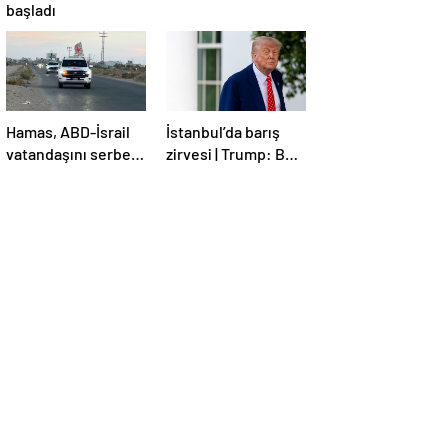
başladı
Hamas, ABD-İsrail
İstanbul’da barış
vatandaşını serbest
zirvesi | Trump: Ben
bıraktı
de İstanbul’a
gidebilirim