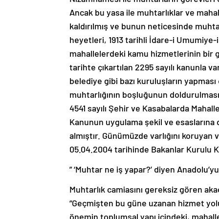
Ancak bu yasa ile muhtarlıklar ve mahal
kaldırılmış ve bunun neticesinde muhta
heyetleri, 1913 tarihli İdare-i Umumiye-i
mahallelerdeki kamu hizmetlerinin bir g
tarihte çıkartılan 2295 sayılı kanunla va
belediye gibi bazı kuruluşların yapması
muhtarlığının boşluğunun doldurulması
4541 sayılı Şehir ve Kasabalarda Mahalle
Kanunun uygulama şekil ve esaslarına da
almıştır. Günümüzde varlığını koruyan 
05.04.2004 tarihinde Bakanlar Kurulu Kar
” ‘Muhtar ne iş yapar?’ diyen Anadolu’y
Muhtarlık camiasını gereksiz gören ak
“Geçmişten bu güne uzanan hizmet yolu
önemin toplumsal yapı içindeki, mahall