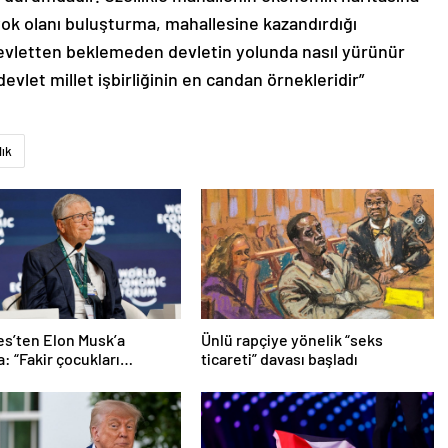
yok olanı buluşturma, mahallesine kazandırdığı
 devletten beklemeden devletin yolunda nasıl yürünür
devlet millet işbirliğinin en candan örnekleridir”
lık
tes’ten Elon Musk’a
Ünlü rapçiye yönelik “seks
: “Fakir çocukları
ticareti” davası başladı
”