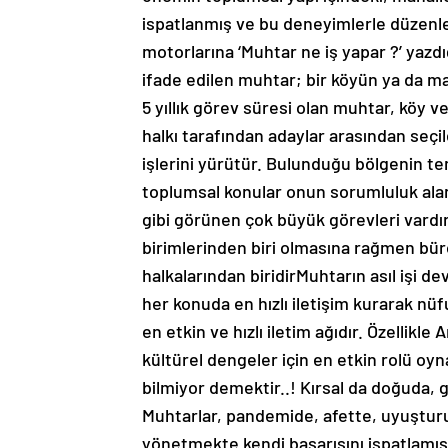
ispatlanmış ve bu deneyimlerle düzenl
motorlarına ‘Muhtar ne iş yapar ?’ yazdı
ifade edilen muhtar; bir köyün ya da ma
5 yıllık görev süresi olan muhtar, köy ve
halkı tarafından adaylar arasından seçil
işlerini yürütür. Bulunduğu bölgenin tem
toplumsal konular onun sorumluluk alan
gibi görünen çok büyük görevleri vardır
birimlerinden biri olmasına rağmen büro
halkalarından biridirMuhtarın asıl işi d
her konuda en hızlı iletişim kurarak nüf
en etkin ve hızlı iletim ağıdır. Özellik
kültürel dengeler için en etkin rolü oyn
bilmiyor demektir..! Kırsal da doğuda,
Muhtarlar, pandemide, afette, uyuşturu
yönetmekte kendi başarısını ispatlamış