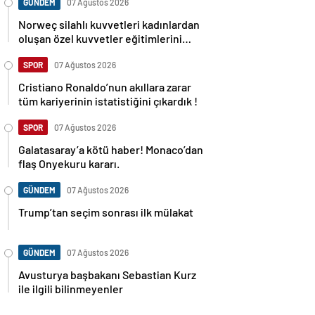
GÜNDEM
07 Ağustos 2026
Norweç silahlı kuvvetleri kadınlardan
oluşan özel kuvvetler eğitimlerini
başlattı.
SPOR
07 Ağustos 2026
Cristiano Ronaldo’nun akıllara zarar
tüm kariyerinin istatistiğini çıkardık !
SPOR
07 Ağustos 2026
Galatasaray’a kötü haber! Monaco’dan
flaş Onyekuru kararı.
GÜNDEM
07 Ağustos 2026
Trump’tan seçim sonrası ilk mülakat
GÜNDEM
07 Ağustos 2026
Avusturya başbakanı Sebastian Kurz
ile ilgili bilinmeyenler