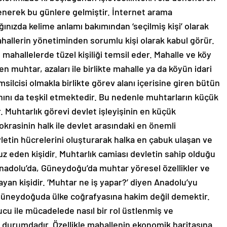
enerek bu günlere gelmiştir. İnternet arama
ğınızda kelime anlamı bakımından ‘seçilmiş kişi’ olarak
hallerin yönetiminden sorumlu kişi olarak kabul görür.
 mahallelerde tüzel kişiliği temsil eder. Mahalle ve köy
en muhtar, azaları ile birlikte mahalle ya da köyün idari
silcisi olmakla birlikte görev alanı içerisine giren bütün
ını da teşkil etmektedir. Bu nedenle muhtarların küçük
. Muhtarlık görevi devlet işleyişinin en küçük
krasinin halk ile devlet arasındaki en önemli
evletin hücrelerini oluşturarak halka en çabuk ulaşan ve
uz eden kişidir. Muhtarlık camiası devletin sahip olduğu
le Anadolu’da, Güneydoğu’da muhtar yöresel özellikler ve
ayan kişidir. ‘Muhtar ne iş yapar?’ diyen Anadolu’yu
 güneydoğuda ülke coğrafyasına hakim değil demektir.
cu ile mücadelede nasıl bir rol üstlenmiş ve
 durumdadır. Özellikle mahallenin ekonomik haritasına