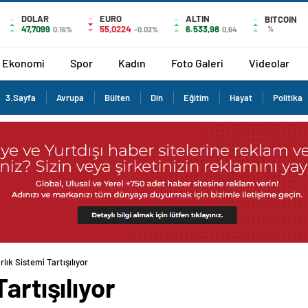
DOLAR
EURO
ALTIN
BITCOIN
47,7099
55,0224
6.533,98
%
0.16%
-0.02%
0,64
Ekonomi
Spor
Kadın
Foto Galeri
Videolar
3.Sayfa
Avrupa
Bülten
Din
Eğitim
Hayat
Politika
lık Sistemi Tartışılıyor
artışılıyor