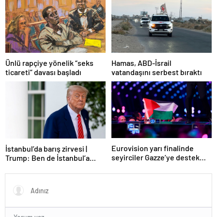
Ünlü rapçiye yönelik “seks
Hamas, ABD-İsrail
ticareti” davası başladı
vatandaşını serbest bıraktı
Eurovision yarı finalinde
İstanbul’da barış zirvesi |
seyirciler Gazze’ye destek
Trump: Ben de İstanbul’a
verdi
gidebilirim