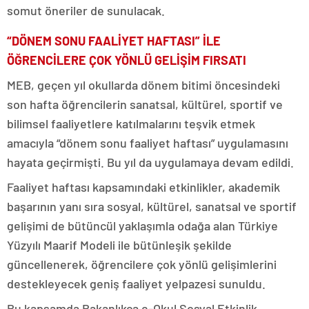
somut öneriler de sunulacak.
“DÖNEM SONU FAALİYET HAFTASI” İLE
ÖĞRENCİLERE ÇOK YÖNLÜ GELİŞİM FIRSATI
MEB, geçen yıl okullarda dönem bitimi öncesindeki
son hafta öğrencilerin sanatsal, kültürel, sportif ve
bilimsel faaliyetlere katılmalarını teşvik etmek
amacıyla “dönem sonu faaliyet haftası” uygulamasını
hayata geçirmişti. Bu yıl da uygulamaya devam edildi.
Faaliyet haftası kapsamındaki etkinlikler, akademik
başarının yanı sıra sosyal, kültürel, sanatsal ve sportif
gelişimi de bütüncül yaklaşımla odağa alan Türkiye
Yüzyılı Maarif Modeli ile bütünleşik şekilde
güncellenerek, öğrencilere çok yönlü gelişimlerini
destekleyecek geniş faaliyet yelpazesi sunuldu.
Bu kapsamda Bakanlıkça e-Okul Sosyal Etkinlik