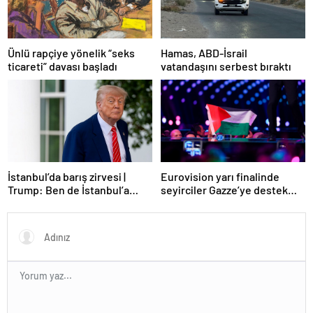
Ünlü rapçiye yönelik “seks
Hamas, ABD-İsrail
ticareti” davası başladı
vatandaşını serbest bıraktı
Eurovision yarı finalinde
İstanbul’da barış zirvesi |
seyirciler Gazze’ye destek
Trump: Ben de İstanbul’a
verdi
gidebilirim