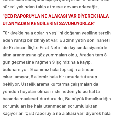
süreci yakından takip etmeye devam edeceğiz.
“ÇED RAPORUYLA NE ALAKASI VAR DİYEREK HALA
UTANMADAN KENDİLERİNİ SAVUNUYORLAR”
Türkiye’de hala doların yeşilini doğanın yeşiline tercih
eden rantçı bir zihniyet var. Bu zihniyetin son ihaneti
de Erzincan İliç’te Fırat Nehri’nin kıyısında siyanürle
altın aranmasına göz yummaları oldu. Aradan tam 8
gün geçmesine rağmen 9 işçimiz hala kayıp,
bulunamıyor. 9 canımız hala toprağın altından
çıkarılamıyor. 9 ailemiz hala bir umuda tutunup
bekliyor. Üstelik arama kurtarma çalışmaları da
yeniden heyelan olması riski nedeniyle bu hafta
başında maalesef durduruldu. Bu büyük ihmalkarlığın
sorumluları ise hala utanmadan sorumluluktan
kaçıyorlar. ‘ÇED raporuyla ne alakası var’ diyerek hala