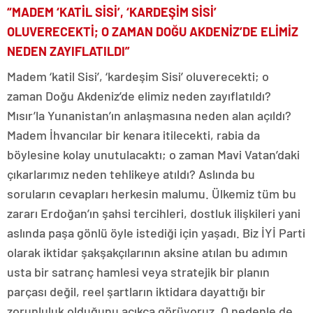
“MADEM ‘KATİL SİSİ’, ‘KARDEŞİM SİSİ’
OLUVERECEKTİ; O ZAMAN DOĞU AKDENİZ’DE ELİMİZ
NEDEN ZAYIFLATILDI”
Madem ‘katil Sisi’, ‘kardeşim Sisi’ oluverecekti; o
zaman Doğu Akdeniz’de elimiz neden zayıflatıldı?
Mısır’la Yunanistan’ın anlaşmasına neden alan açıldı?
Madem İhvancılar bir kenara itilecekti, rabia da
böylesine kolay unutulacaktı; o zaman Mavi Vatan’daki
çıkarlarımız neden tehlikeye atıldı? Aslında bu
soruların cevapları herkesin malumu. Ülkemiz tüm bu
zararı Erdoğan’ın şahsi tercihleri, dostluk ilişkileri yani
aslında paşa gönlü öyle istediği için yaşadı. Biz İYİ Parti
olarak iktidar şakşakçılarının aksine atılan bu adımın
usta bir satranç hamlesi veya stratejik bir planın
parçası değil, reel şartların iktidara dayattığı bir
zorunluluk olduğunu açıkça görüyoruz. O nedenle de