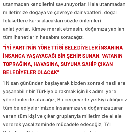
utanmadan kendilerini savunuyorlar. Hala utanmadan
milletimize doğaya ve çevreye dair vaatleri, doğal
felaketlere karşı alacakları sözde önlemleri
anlatıyorlar. Kimse merak etmesin, doğamıza yapılan
tüm ihanetlerin hesabını soracağız.
“İYİ PARTİ’NİN YÖNETTİĞİ BELEDİYELER İNSANINA
İNSANCA YAŞAYACAĞI BİR ŞEHİR SUNAN, VATANIN
TOPRAĞINA, HAVASINA, SUYUNA SAHİP ÇIKAN
BELED
İ
YELER OLACAK”
1 Nisan gününden başlayarak bizden sonraki nesillere
yaşanabilir bir Türkiye bırakmak için ilk adımı yerel
yönetimlerde atacağız. Bu çerçevede yetkiyi aldığımız
tüm belediyelerimizde insanımıza ve doğamıza zarar
veren tüm kişi ve çıkar gruplarıyla milletimizle el ele
vererek yasal zeminde mücadele edeceğiz. ‘İYİ