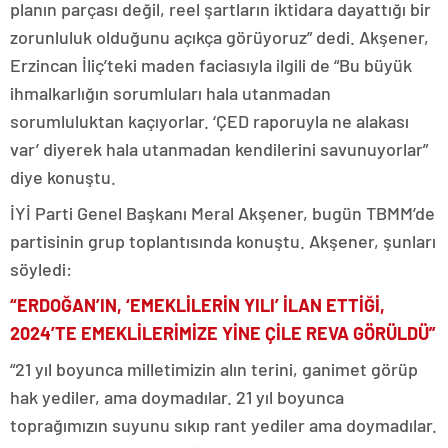
planın parçası değil, reel şartların iktidara dayattığı bir
zorunluluk olduğunu açıkça görüyoruz” dedi. Akşener,
Erzincan İliç’teki maden faciasıyla ilgili de “Bu büyük
ihmalkarlığın sorumluları hala utanmadan
sorumluluktan kaçıyorlar. ‘ÇED raporuyla ne alakası
var’ diyerek hala utanmadan kendilerini savunuyorlar”
diye konuştu.
İYİ Parti Genel Başkanı Meral Akşener, bugün TBMM’de
partisinin grup toplantısında konuştu. Akşener, şunları
söyledi:
“ERDOĞAN’IN, ‘EMEKLİLERİN YILI’ İLAN ETTİĞİ,
2024’TE EMEKLİLERİMİZE YİNE ÇİLE REVA GÖRÜLDÜ”
“21 yıl boyunca milletimizin alın terini, ganimet görüp
hak yediler, ama doymadılar. 21 yıl boyunca
toprağımızın suyunu sıkıp rant yediler ama doymadılar.