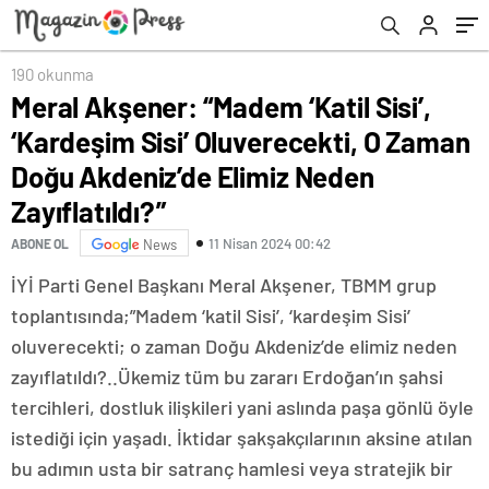
Elimiz Neden Zayıflatıldı?”
190 okunma
Meral Akşener: “Madem ‘Katil Sisi’,
‘Kardeşim Sisi’ Oluverecekti, O Zaman
Doğu Akdeniz’de Elimiz Neden
Zayıflatıldı?”
11 Nisan 2024 00:42
ABONE OL
News
İYİ Parti Genel Başkanı Meral Akşener, TBMM grup
toplantısında;”Madem ‘katil Sisi’, ‘kardeşim Sisi’
oluverecekti; o zaman Doğu Akdeniz’de elimiz neden
zayıflatıldı?..Ükemiz tüm bu zararı Erdoğan’ın şahsi
tercihleri, dostluk ilişkileri yani aslında paşa gönlü öyle
istediği için yaşadı. İktidar şakşakçılarının aksine atılan
bu adımın usta bir satranç hamlesi veya stratejik bir