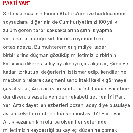
PARTİ VAR”
Sırf oy almak için birinin Atatürk’ümüze beddua eden
soysuzlara, diğerinin de Cumhuriyetimizi 100 yıllık
zulüm gören terör şakşakçılarına şirinlik yapma
yarışına tutuştuğu kirli bir orta oyunun tam
ortasındayız. Bu muhteremler şimdiye kadar
birbirlerine düşman gözüküp milletimizi birbirinin
karşısına dikerek kolay oy almaya çok alıştılar. Şimdiye
kadar korkutup, değerlerini istismar edip, kendilerine
mecbur bırakarak seçmeni sandıktaki keklik görmeye
çok alıştılar. Ama artık bu konforlu ‘edi büdü siyasetine’
dur diyen, siyasete yeniden rekabeti getiren İYİ Parti
var. Artık dayatılan ezberleri bozan, aday diye pusulaya
asılan ceketleri indiren hür ve müstakil İYİ Parti var.
Artık kazanan kim olursa olsun her seferinde
milletimizin kaybettiği bu kayıkçı düzenine çomak