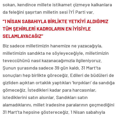
sokan, kendince millete istikamet çizmeye kalkanlara
da feleğini şaşırtan milletin sesi İYİ Parti var.
“1 NİSAN SABAHIYLA BİRLİKTE YETKİYİ ALDIĞIMIZ
TÜM ŞEHİRLERİ KADROLARIN EN İY
İ
SİYLE
SELAMLAYACAĞIZ”
Biz sadece milletimizin hanemize ne yazacağıyla,
milletimizin sandıkta ne söyleyeceğiyle, milletimizin
teveccühünü nasıl kazanacağımızla ilgileniyoruz.
Şunun şurasında sadece 39 gün kaldı. 31 Mart’ta
sonuçları hep birlikte göreceğiz. Edileri de büdüleri de
gizliden açıktan ortaklık yaptıkları ‘kırpıkları’ da sandığa
gömeceğiz. İstedikleri kadar para harcasınlar,
istediklerini satın alsınlar. Sandıkları satın
alamadıklarını, millet iradesine paralarının geçmediğini
31 Mart’ta hepsine göstereceğiz. 1 Nisan sabahıyla