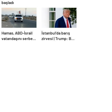
başladı
Hamas, ABD-İsrail
İstanbul’da barış
vatandaşını serbest
zirvesi | Trump: Ben
bıraktı
de İstanbul’a
gidebilirim