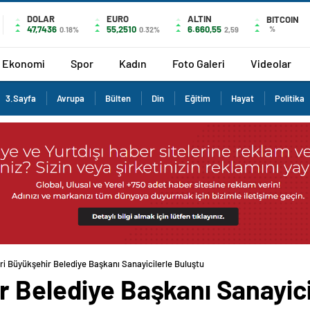
DOLAR
EURO
ALTIN
BITCOIN
47,7436
55,2510
6.660,55
%
0.18%
0.32%
2,59
Ekonomi
Spor
Kadın
Foto Galeri
Videolar
3.Sayfa
Avrupa
Bülten
Din
Eğitim
Hayat
Politika
ri Büyükşehir Belediye Başkanı Sanayicilerle Buluştu
 Belediye Başkanı Sanayici