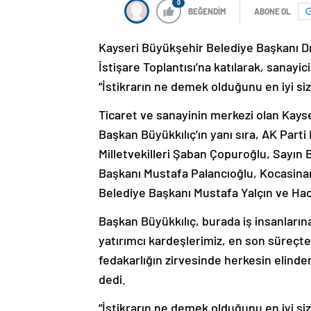
0
BEĞENDİM
ABONE OL
Kayseri Büyükşehir Belediye Başkanı D
İstişare Toplantısı’na katılarak, sanayici
“İstikrarın ne demek olduğunu en iyi sizle
Ticaret ve sanayinin merkezi olan Kays
Başkan Büyükkılıç’ın yanı sıra, AK Parti
Milletvekilleri Şaban Çopuroğlu, Sayın 
Başkanı Mustafa Palancıoğlu, Kocasina
Belediye Başkanı Mustafa Yalçın ve Hacı
Başkan Büyükkılıç, burada iş insanların
yatırımcı kardeşlerimiz, en son süreçte 
fedakarlığın zirvesinde herkesin elinde
dedi.
“İstikrarın ne demek olduğunu en iyi sizle