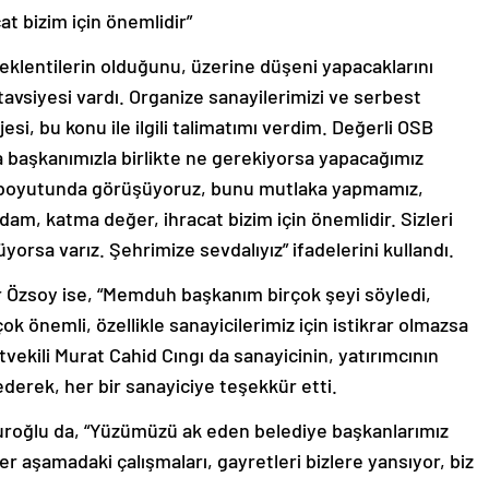
at bizim için önemlidir”
ı beklentilerin olduğunu, üzerine düşeni yapacaklarını
 tavsiyesi vardı. Organize sanayilerimizi ve serbest
si, bu konu ile ilgili talimatımı verdim. Değerli OSB
 başkanımızla birlikte ne gerekiyorsa yapacağımız
 boyutunda görüşüyoruz, bunu mutlaka yapmamız,
dam, katma değer, ihracat bizim için önemlidir. Sizleri
yorsa varız. Şehrimize sevdalıyız” ifadelerini kullandı.
ar Özsoy ise, “Memduh başkanım birçok şeyi söyledi,
çok önemli, özellikle sanayicilerimiz için istikrar olmazsa
tvekili Murat Cahid Cıngı da sanayicinin, yatırımcının
e ederek, her bir sanayiciye teşekkür etti.
puroğlu da, “Yüzümüzü ak eden belediye başkanlarımız
r aşamadaki çalışmaları, gayretleri bizlere yansıyor, biz