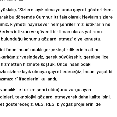
yükkılıç, “Sizlere layık olma yolunda gayret gösterirken,
 olarak bu dönemde Cumhur İttifakı olarak Mevla’m sizlere
rımız, kıymetli hayırsever hemşehrilerimiz, istikrarın ne
Herkes istikrarı ve güvenli bir liman olarak yatırımcı
 bulunduğu konumu göz ardı etmez” diye konuştu.
i ‘önce insan’ odaklı gerçekleştirdiklerinin altını
akarlığın zirvesindeyiz, gerek büyükşehir, gerekse ilçe
a, hizmetten hizmete koştuk. Önce insan odaklı
zla sizlere layık olmaya gayret edeceğiz. İnsanı yaşat ki
mızdır” ifadelerini kullandı.
yvancılık ile turizm şehri olduğunu vurgulayan
rojeleri, teknolojiyi göz ardı etmeyerek daha kalitelisini,
ret göstereceğiz. GES, RES, biyogaz projelerini de