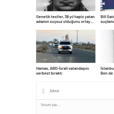
Genetik testler, 38 yıl hapis yatan
Bill Ga
adamın suçsuz olduğunu ortaya
suçlama
çıkardı
öldürdü
Hamas, ABD-İsrail vatandaşını
İstanbul
serbest bıraktı
Ben de 