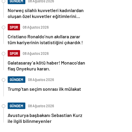
GÜNDEM
08 Ağustos 2026
Norweç silahlı kuvvetleri kadınlardan
oluşan özel kuvvetler eğitimlerini
başlattı.
SPOR
08 Ağustos 2026
Cristiano Ronaldo’nun akıllara zarar
tüm kariyerinin istatistiğini çıkardık !
SPOR
08 Ağustos 2026
Galatasaray’a kötü haber! Monaco’dan
flaş Onyekuru kararı.
GÜNDEM
08 Ağustos 2026
Trump’tan seçim sonrası ilk mülakat
GÜNDEM
08 Ağustos 2026
Avusturya başbakanı Sebastian Kurz
ile ilgili bilinmeyenler