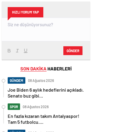
HIZLI YORUM YAP
GÖNDER
SON DAKİKA
HABERLERİ
GÜNDEM
08 Ağustos 2026
Joe Biden 6 aylık hedeflerini açıkladı.
Senato buz gibi…
SPOR
08 Ağustos 2026
En fazla kızaran takım Antalyaspor!
Tam 5 futbolcu….