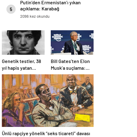
Putin’den Ermenistan’ı yıkan
açıklama: Karabağ
5
Azerbaycan’ın ayrılmaz bir
2096 kez okundu
parçasıdır!
Genetik testler, 38
Bill Gates’ten Elon
yıl hapis yatan
Musk’a suçlama:
adamın suçsuz
“Fakir çocukları
olduğunu ortaya
öldürdü”
çıkardı
Ünlü rapçiye yönelik “seks ticareti” davası