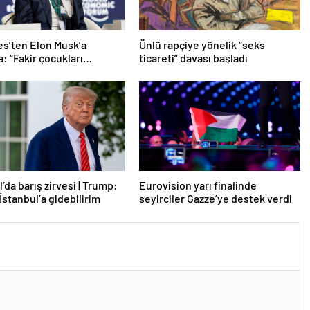
tes’ten Elon Musk’a
Ünlü rapçiye yönelik “seks
: “Fakir çocukları
ticareti” davası başladı
”
’da barış zirvesi | Trump:
Eurovision yarı finalinde
İstanbul’a gidebilirim
seyirciler Gazze’ye destek verdi