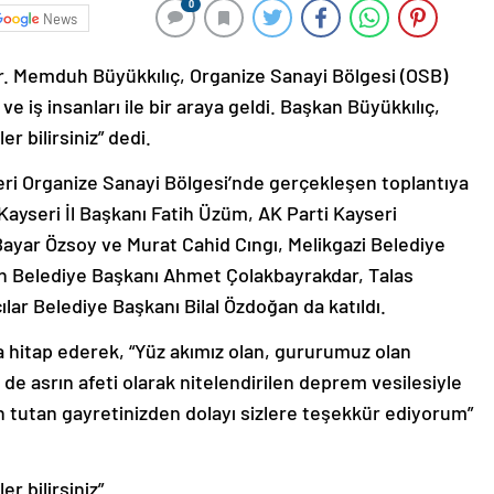
0
News
r. Memduh Büyükkılıç, Organize Sanayi Bölgesi (OSB)
 ve iş insanları ile bir araya geldi. Başkan Büyükkılıç,
r bilirsiniz” dedi.
eri Organize Sanayi Bölgesi’nde gerçekleşen toplantıya
 Kayseri İl Başkanı Fatih Üzüm, AK Parti Kayseri
Bayar Özsoy ve Murat Cahid Cıngı, Melikgazi Belediye
n Belediye Başkanı Ahmet Çolakbayrakdar, Talas
lar Belediye Başkanı Bilal Özdoğan da katıldı.
a hitap ederek, “Yüz akımız olan, gururumuz olan
de asrın afeti olarak nitelendirilen deprem vesilesiyle
n tutan gayretinizden dolayı sizlere teşekkür ediyorum”
r bilirsiniz”