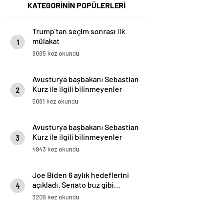
KATEGORİNİN POPÜLERLERİ
Trump’tan seçim sonrası ilk
mülakat
1
8085 kez okundu
Avusturya başbakanı Sebastian
Kurz ile ilgili bilinmeyenler
2
5081 kez okundu
Avusturya başbakanı Sebastian
Kurz ile ilgili bilinmeyenler
3
4943 kez okundu
Joe Biden 6 aylık hedeflerini
açıkladı. Senato buz gibi…
4
3209 kez okundu