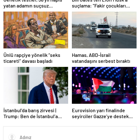
suçlama: “Fakir çocukları
yatan adamın suçsuz
öldürdü”
olduğunu ortaya çıkardı
Ünlü rapçiye yönelik “seks
Hamas, ABD-İsrail
ticareti” davası başladı
vatandaşını serbest bıraktı
Eurovision yarı finalinde
İstanbul’da barış zirvesi |
seyirciler Gazze’ye destek
Trump: Ben de İstanbul’a
verdi
gidebilirim