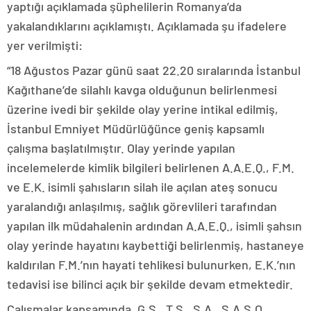
yaptığı açıklamada şüphelilerin Romanya’da
yakalandıklarını açıklamıştı. Açıklamada şu ifadelere
yer verilmişti:
“18 Ağustos Pazar günü saat 22.20 sıralarında İstanbul
Kağıthane’de silahlı kavga olduğunun belirlenmesi
üzerine ivedi bir şekilde olay yerine intikal edilmiş,
İstanbul Emniyet Müdürlüğünce geniş kapsamlı
çalışma başlatılmıştır. Olay yerinde yapılan
incelemelerde kimlik bilgileri belirlenen A.A.E.Q., F.M.
ve E.K. isimli şahısların silah ile açılan ateş sonucu
yaralandığı anlaşılmış, sağlık görevlileri tarafından
yapılan ilk müdahalenin ardından A.A.E.Q., isimli şahsın
olay yerinde hayatını kaybettiği belirlenmiş, hastaneye
kaldırılan F.M.’nın hayati tehlikesi bulunurken, E.K.’nın
tedavisi ise bilinci açık bir şekilde devam etmektedir.
Çalışmalar kapsamında, G.S., T.S., S.A., S.A.S.O.,