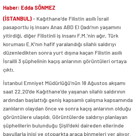
Haber: Edda SÖNMEZ
(İSTANBUL)
– Kağıthane’de Filistin asıllı İsrail
pasaportlu iş insanı Anas ABD El Qadı’nın yaşamını
yitirdiği, diğer Filistinli iş insanı F.M.’nin ağır, Türk
koruması E.K’nın hafif yaralandığı silahlı saldırıyı
düzenledikten sonra yurt dışına kaçan Filistin asıllı
İsrailli 3 şüphelinin kaçış anlarının görüntüleri ortaya
çıktı.
İstanbul Emniyet Müdürlüğü’nün 18 Ağustos akşamı
saat 22.20’de Kağıthane’de yaşanan silahlı saldırının
ardından başlattığı geniş kapsamlı çalışma kapsamında
zanlıların olaydan önce ve sonra kaçış anlarının olduğu
görüntülere ulaşıldı. Görüntülerde saldırıyı planlayan
şüphelilerin bulunduğu Şişli’deki daireden ellerinde
bavullarla inişi ve otoparkta araca binmeleri yer alıyor.