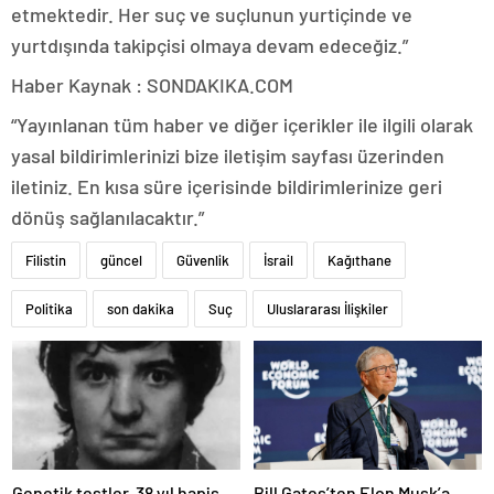
etmektedir. Her suç ve suçlunun yurtiçinde ve
yurtdışında takipçisi olmaya devam edeceğiz.”
Haber Kaynak : SONDAKIKA.COM
“Yayınlanan tüm haber ve diğer içerikler ile ilgili olarak
yasal bildirimlerinizi bize iletişim sayfası üzerinden
iletiniz. En kısa süre içerisinde bildirimlerinize geri
dönüş sağlanılacaktır.”
Filistin
güncel
Güvenlik
İsrail
Kağıthane
Politika
son dakika
Suç
Uluslararası İlişkiler
Bill Gates’ten Elon Musk’a
Genetik testler, 38 yıl hapis