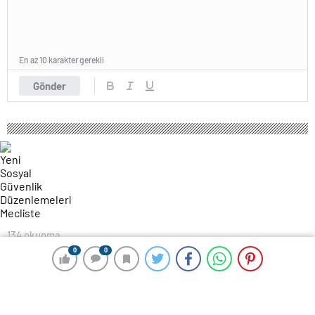
En az 10 karakter gerekli
Gönder
134 okunma
Yeni Sosyal Güvenlik Düzenlemeleri
0
0
0
0
Mecliste
25 Kasım 2024 18:25
ABONE OL
News