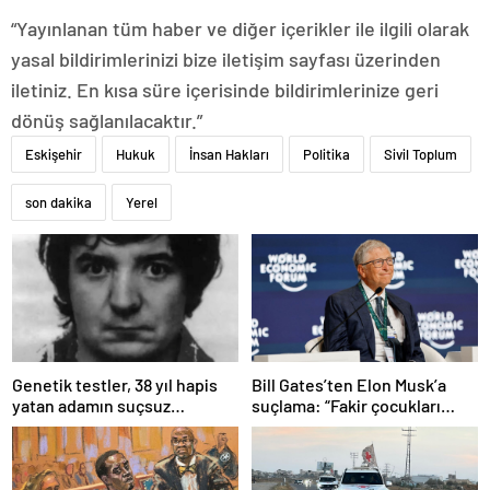
“Yayınlanan tüm haber ve diğer içerikler ile ilgili olarak
yasal bildirimlerinizi bize iletişim sayfası üzerinden
iletiniz. En kısa süre içerisinde bildirimlerinize geri
dönüş sağlanılacaktır.”
Eskişehir
Hukuk
İnsan Hakları
Politika
Sivil Toplum
son dakika
Yerel
Bill Gates’ten Elon Musk’a
Genetik testler, 38 yıl hapis
suçlama: “Fakir çocukları
yatan adamın suçsuz
öldürdü”
olduğunu ortaya çıkardı