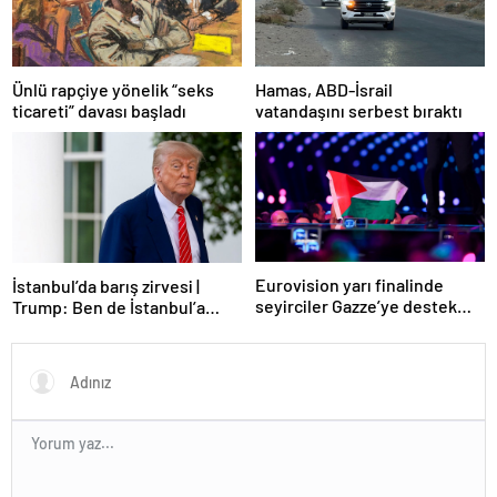
Ünlü rapçiye yönelik “seks
Hamas, ABD-İsrail
ticareti” davası başladı
vatandaşını serbest bıraktı
Eurovision yarı finalinde
İstanbul’da barış zirvesi |
seyirciler Gazze’ye destek
Trump: Ben de İstanbul’a
verdi
gidebilirim