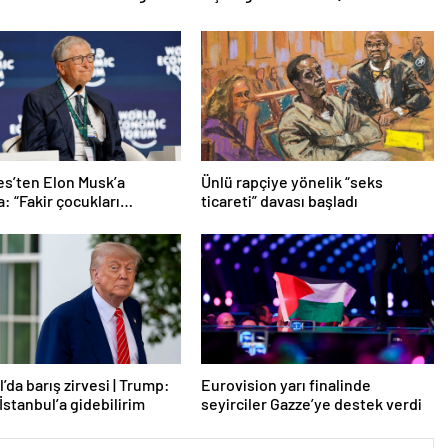
tes’ten Elon Musk’a
Ünlü rapçiye yönelik “seks
: “Fakir çocukları
ticareti” davası başladı
”
’da barış zirvesi | Trump:
Eurovision yarı finalinde
İstanbul’a gidebilirim
seyirciler Gazze’ye destek verdi