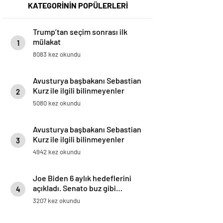
KATEGORİNİN POPÜLERLERİ
Trump’tan seçim sonrası ilk
mülakat
1
8083 kez okundu
Avusturya başbakanı Sebastian
Kurz ile ilgili bilinmeyenler
2
5080 kez okundu
Avusturya başbakanı Sebastian
Kurz ile ilgili bilinmeyenler
3
4942 kez okundu
Joe Biden 6 aylık hedeflerini
açıkladı. Senato buz gibi…
4
3207 kez okundu