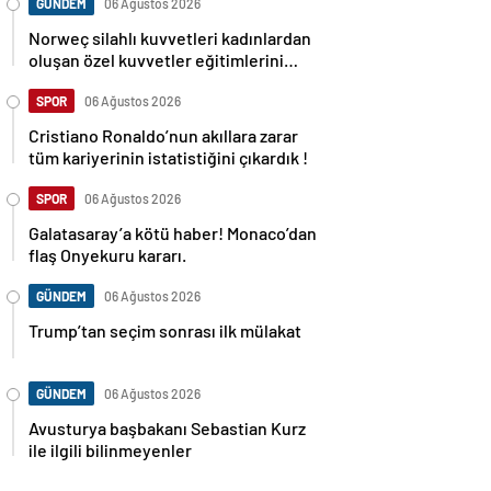
GÜNDEM
06 Ağustos 2026
Norweç silahlı kuvvetleri kadınlardan
oluşan özel kuvvetler eğitimlerini
başlattı.
SPOR
06 Ağustos 2026
Cristiano Ronaldo’nun akıllara zarar
tüm kariyerinin istatistiğini çıkardık !
SPOR
06 Ağustos 2026
Galatasaray’a kötü haber! Monaco’dan
flaş Onyekuru kararı.
GÜNDEM
06 Ağustos 2026
Trump’tan seçim sonrası ilk mülakat
GÜNDEM
06 Ağustos 2026
Avusturya başbakanı Sebastian Kurz
ile ilgili bilinmeyenler