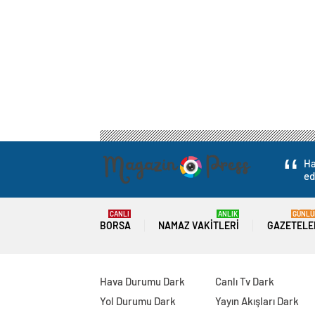
Ha
ed
CANLI
ANLIK
GÜNLÜ
BORSA
NAMAZ VAKITLERI
GAZETELE
Hava Durumu Dark
Canlı Tv Dark
Yol Durumu Dark
Yayın Akışları Dark