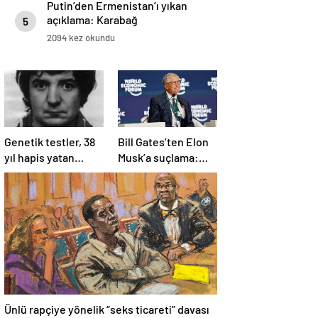
Putin’den Ermenistan’ı yıkan
açıklama: Karabağ
5
Azerbaycan’ın ayrılmaz bir
2094 kez okundu
parçasıdır!
Genetik testler, 38
Bill Gates’ten Elon
yıl hapis yatan
Musk’a suçlama:
adamın suçsuz
“Fakir çocukları
olduğunu ortaya
öldürdü”
çıkardı
Ünlü rapçiye yönelik “seks ticareti” davası