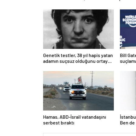
Genetik testler, 38 yıl hapis yatan
Bill Ga
adamın suçsuz olduğunu ortaya
suçlama
çıkardı
öldürdü
Hamas, ABD-İsrail vatandaşını
İstanbul
serbest bıraktı
Ben de 