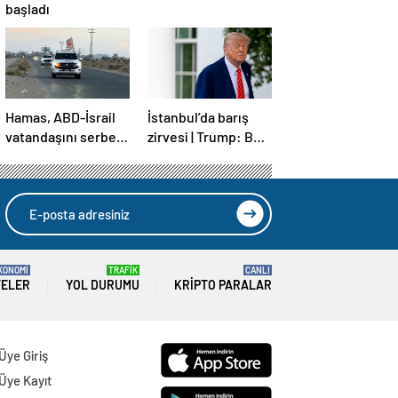
başladı
Hamas, ABD-İsrail
İstanbul’da barış
vatandaşını serbest
zirvesi | Trump: Ben
bıraktı
de İstanbul’a
gidebilirim
KONOMİ
TRAFİK
CANLI
TELER
YOL DURUMU
KRIPTO PARALAR
Üye Giriş
Üye Kayıt