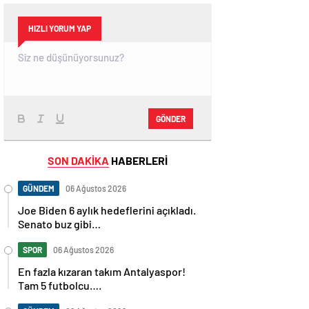
HIZLI YORUM YAP
GÖNDER
SON DAKİKA
HABERLERİ
GÜNDEM
06 Ağustos 2026
Joe Biden 6 aylık hedeflerini açıkladı.
Senato buz gibi…
SPOR
06 Ağustos 2026
En fazla kızaran takım Antalyaspor!
Tam 5 futbolcu….