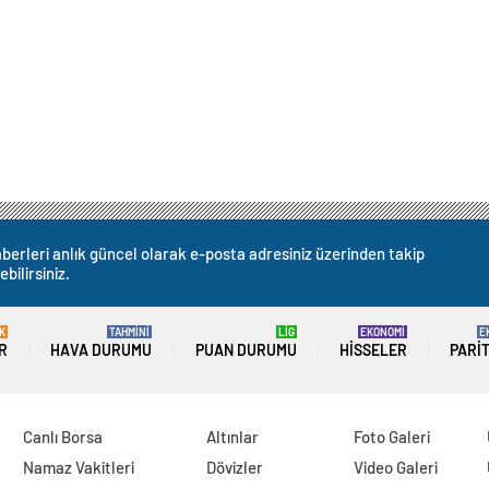
berleri anlık güncel olarak e-posta adresiniz üzerinden takip
ebilirsiniz.
K
TAHMİNİ
LİG
EKONOMİ
E
R
HAVA DURUMU
PUAN DURUMU
HISSELER
PARI
Canlı Borsa
Altınlar
Foto Galeri
Namaz Vakitleri
Dövizler
Video Galeri