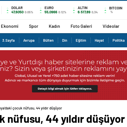
DOLAR
EURO
ALTIN
BITCOIN
47,6050
55,0966
6.517,89
%
0.05%
0.12%
0,34
Ekonomi
Spor
Kadın
Foto Galeri
Videolar
3.Sayfa
Avrupa
Bülten
Din
Eğitim
Hayat
Politika
ya’daki çocuk nüfusu, 44 yıldır düşüyor
 nüfusu, 44 yıldır düşüyor