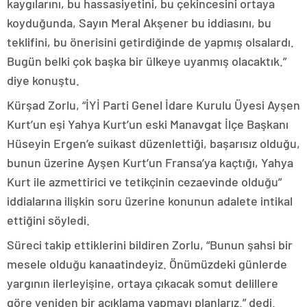
kaygılarını, bu hassasiyetini, bu çekincesini ortaya
koyduğunda, Sayın Meral Akşener bu iddiasını, bu
teklifini, bu önerisini getirdiğinde de yapmış olsalardı.
Bugün belki çok başka bir ülkeye uyanmış olacaktık.”
diye konuştu.
Kürşad Zorlu, “İYİ Parti Genel İdare Kurulu Üyesi Ayşen
Kurt’un eşi Yahya Kurt’un eski Manavgat İlçe Başkanı
Hüseyin Ergen’e suikast düzenlettiği, başarısız olduğu,
bunun üzerine Ayşen Kurt’un Fransa’ya kaçtığı, Yahya
Kurt ile azmettirici ve tetikçinin cezaevinde olduğu”
iddialarına ilişkin soru üzerine konunun adalete intikal
ettiğini söyledi.
Süreci takip ettiklerini bildiren Zorlu, “Bunun şahsi bir
mesele olduğu kanaatindeyiz. Önümüzdeki günlerde
yargının ilerleyişine, ortaya çıkacak somut delillere
göre yeniden bir açıklama yapmayı planlarız.” dedi.