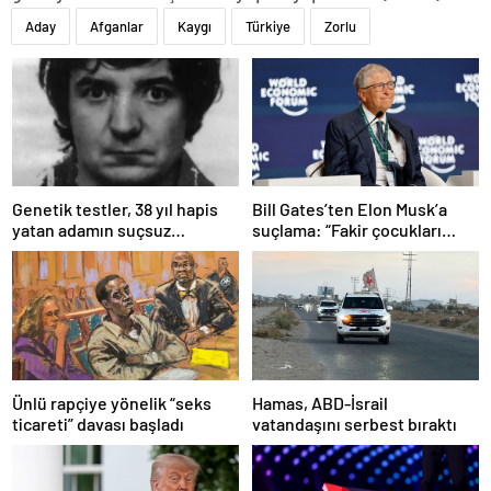
Aday
Afganlar
Kaygı
Türkiye
Zorlu
Bill Gates’ten Elon Musk’a
Genetik testler, 38 yıl hapis
suçlama: “Fakir çocukları
yatan adamın suçsuz
öldürdü”
olduğunu ortaya çıkardı
Ünlü rapçiye yönelik “seks
Hamas, ABD-İsrail
ticareti” davası başladı
vatandaşını serbest bıraktı