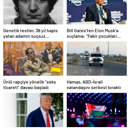
Bill Gates’ten Elon Musk’a
Genetik testler, 38 yıl hapis
suçlama: “Fakir çocukları
yatan adamın suçsuz
öldürdü”
olduğunu ortaya çıkardı
Ünlü rapçiye yönelik “seks
Hamas, ABD-İsrail
ticareti” davası başladı
vatandaşını serbest bıraktı