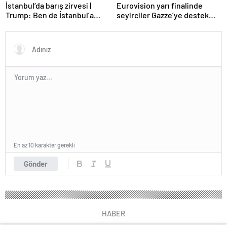
Eurovision yarı finalinde
İstanbul’da barış zirvesi |
seyirciler Gazze’ye destek
Trump: Ben de İstanbul’a
verdi
gidebilirim
En az 10 karakter gerekli
Gönder
HABER