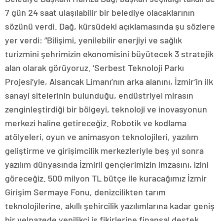
7 gün 24 saat ulaşılabilir bir belediye olacaklarının
sözünü verdi. Dağ, kürsüdeki açıklamasında şu sözlere
yer verdi: “Bilişimi, yenilebilir enerjiyi ve sağlık
turizmini şehrimizin ekonomisini büyütecek 3 stratejik
alan olarak görüyoruz. ‘Serbest Teknoloji Parkı
Projesi’yle, Alsancak Limanı’nın arka alanını, İzmir’in ilk
sanayi sitelerinin bulunduğu, endüstriyel mirasın
zenginleştirdiği bir bölgeyi, teknoloji ve inovasyonun
merkezi haline getireceğiz. Robotik ve kodlama
atölyeleri, oyun ve animasyon teknolojileri, yazılım
geliştirme ve girişimcilik merkezleriyle beş yıl sonra
yazılım dünyasında İzmirli gençlerimizin imzasını, izini
göreceğiz. 500 milyon TL bütçe ile kuracağımız İzmir
Girişim Sermaye Fonu, denizcilikten tarım
teknolojilerine, akıllı şehircilik yazılımlarına kadar geniş
bir yelpazede yenilikçi iş fikirlerine finansal destek