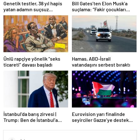
Bill Gates’ten Elon Musk’a
Genetik testler, 38 yıl hapis
suçlama: “Fakir çocukları
yatan adamın suçsuz
öldürdü”
olduğunu ortaya çıkardı
Ünlü rapçiye yönelik “seks
Hamas, ABD-İsrail
ticareti” davası başladı
vatandaşını serbest bıraktı
Eurovision yarı finalinde
İstanbul’da barış zirvesi |
seyirciler Gazze’ye destek
Trump: Ben de İstanbul’a
verdi
gidebilirim