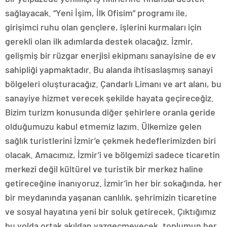
sağlayacak. “Yeni İşim, İlk Ofisim” programı ile,
girişimci ruhu olan gençlere, işlerini kurmaları için
gerekli olan ilk adımlarda destek olacağız. İzmir,
gelişmiş bir rüzgar enerjisi ekipmanı sanayisine de ev
sahipliği yapmaktadır. Bu alanda ihtisaslaşmış sanayi
bölgeleri oluşturacağız. Çandarlı Limanı ve art alanı, bu
sanayiye hizmet verecek şekilde hayata geçireceğiz.
Bizim turizm konusunda diğer şehirlere oranla geride
olduğumuzu kabul etmemiz lazım. Ülkemize gelen
sağlık turistlerini İzmir’e çekmek hedeflerimizden biri
olacak. Amacımız, İzmir’i ve bölgemizi sadece ticaretin
merkezi değil kültürel ve turistik bir merkez haline
getireceğine inanıyoruz. İzmir’in her bir sokağında, her
bir meydanında yaşanan canlılık, şehrimizin ticaretine
ve sosyal hayatına yeni bir soluk getirecek. Çıktığımız
bu yolda ortak akıldan vazgeçmeyecek, toplumun her