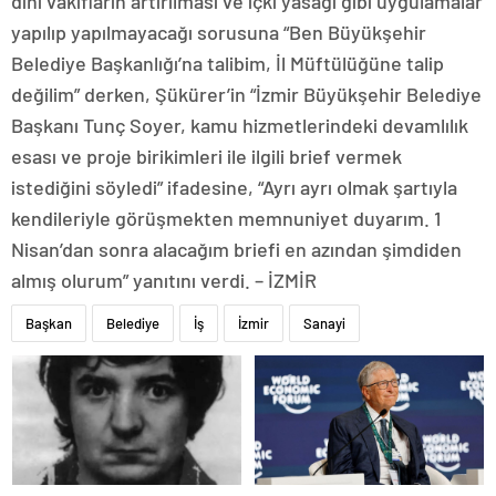
dini vakıfların artırılması ve içki yasağı gibi uygulamalar
yapılıp yapılmayacağı sorusuna “Ben Büyükşehir
Belediye Başkanlığı’na talibim, İl Müftülüğüne talip
değilim” derken, Şükürer’in “İzmir Büyükşehir Belediye
Başkanı Tunç Soyer, kamu hizmetlerindeki devamlılık
esası ve proje birikimleri ile ilgili brief vermek
istediğini söyledi” ifadesine, “Ayrı ayrı olmak şartıyla
kendileriyle görüşmekten memnuniyet duyarım. 1
Nisan’dan sonra alacağım briefi en azından şimdiden
almış olurum” yanıtını verdi. – İZMİR
Başkan
Belediye
İş
İzmir
Sanayi