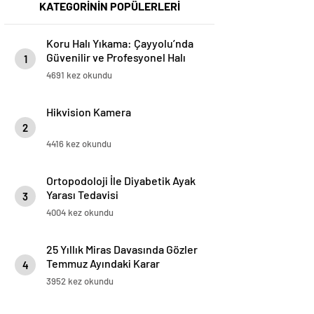
KATEGORİNİN POPÜLERLERİ
Koru Halı Yıkama: Çayyolu’nda
Güvenilir ve Profesyonel Halı
1
Temizliği
4691 kez okundu
Hikvision Kamera
2
4416 kez okundu
Ortopodoloji İle Diyabetik Ayak
Yarası Tedavisi
3
4004 kez okundu
25 Yıllık Miras Davasında Gözler
Temmuz Ayındaki Karar
4
Duruşmasına Çevrildi
3952 kez okundu