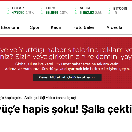
DOLAR
EURO
ALTIN
BITCOIN
47,7050
55,1966
6.652,62
%
0.15%
0.31%
2,46
Ekonomi
Spor
Kadın
Foto Galeri
Videolar
 hapis şoku! Şalla çektiği video başına iş açtı
’e hapis şoku! Şalla çektiğ