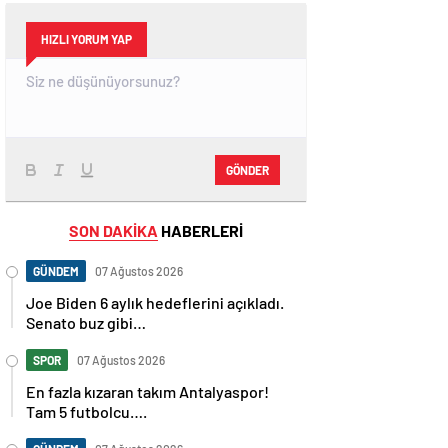
HIZLI YORUM YAP
GÖNDER
SON DAKİKA
HABERLERİ
GÜNDEM
07 Ağustos 2026
Joe Biden 6 aylık hedeflerini açıkladı.
Senato buz gibi…
SPOR
07 Ağustos 2026
En fazla kızaran takım Antalyaspor!
Tam 5 futbolcu….