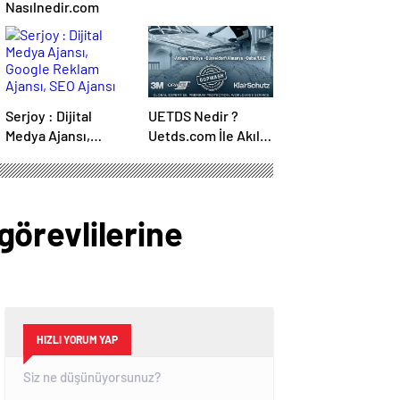
Nasılnedir.com
Serjoy : Dijital
UETDS Nedir ?
Medya Ajansı,
Uetds.com İle Akıllı
Google Reklam
Dijital Taşımacılık
Ajansı, SEO Ajansı
Yazılımı
ve Web Tasarım
Ajansı
 görevlilerine
HIZLI YORUM YAP