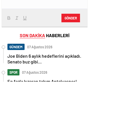
GÖNDER
SON DAKİKA
HABERLERİ
GÜNDEM
07 Ağustos 2026
Joe Biden 6 aylık hedeflerini açıkladı.
Senato buz gibi…
SPOR
07 Ağustos 2026
En fazla kızaran takım Antalyaspor!
Tam 5 futbolcu….
GÜNDEM
07 Ağustos 2026
Norweç silahlı kuvvetleri kadınlardan
oluşan özel kuvvetler eğitimlerini
başlattı.
SPOR
07 Ağustos 2026