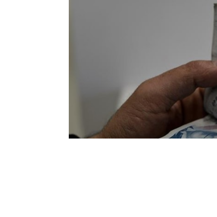
Milyonlarca memur “ek zam ve refah payı”