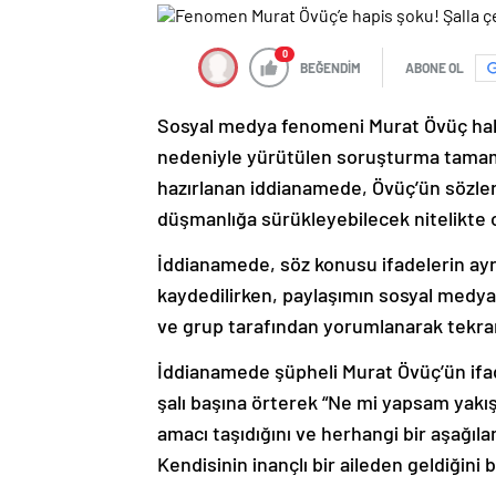
0
BEĞENDİM
ABONE OL
Sosyal medya fenomeni Murat Övüç hakkı
nedeniyle yürütülen soruşturma tamaml
hazırlanan iddianamede, Övüç’ün sözleri
düşmanlığa sürükleyebilecek nitelikte ol
İddianamede, söz konusu ifadelerin ayrım
kaydedilirken, paylaşımın sosyal medya
ve grup tarafından yorumlanarak tekrar p
İddianamede şüpheli Murat Övüç’ün ifade
şalı başına örterek “Ne mi yapsam yakışı
amacı taşıdığını ve herhangi bir aşağıla
Kendisinin inançlı bir aileden geldiğini