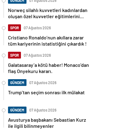
GÜNDEM
07 Ağustos 2026
Norweç silahlı kuvvetleri kadınlardan
oluşan özel kuvvetler eğitimlerini
başlattı.
SPOR
07 Ağustos 2026
Cristiano Ronaldo’nun akıllara zarar
tüm kariyerinin istatistiğini çıkardık !
SPOR
07 Ağustos 2026
Galatasaray’a kötü haber! Monaco’dan
flaş Onyekuru kararı.
GÜNDEM
07 Ağustos 2026
Trump’tan seçim sonrası ilk mülakat
GÜNDEM
07 Ağustos 2026
Avusturya başbakanı Sebastian Kurz
ile ilgili bilinmeyenler