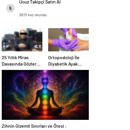
Ucuz Takipçi Satın Al
5
3673 kez okundu
25 Yıllık Miras
Ortopodoloji İle
Davasında Gözler
Diyabetik Ayak
Temmuz Ayındaki
Yarası Tedavisi
Karar Duruşmasına
Çevrildi
Zihnin Gizemli Sınırları ve Ötesi :