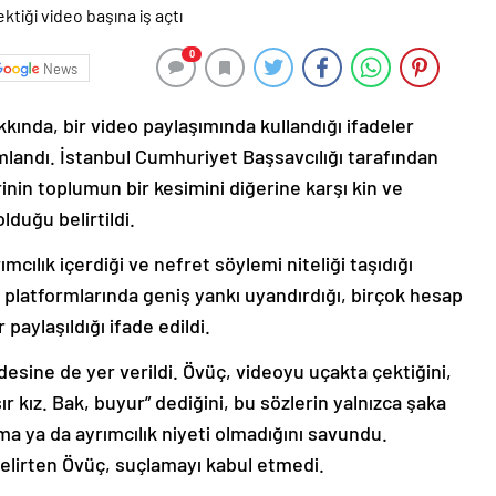
0
News
nda, bir video paylaşımında kullandığı ifadeler
andı. İstanbul Cumhuriyet Başsavcılığı tarafından
nin toplumun bir kesimini diğerine karşı kin ve
duğu belirtildi.
cılık içerdiği ve nefret söylemi niteliği taşıdığı
 platformlarında geniş yankı uyandırdığı, birçok hesap
aylaşıldığı ifade edildi.
sine de yer verildi. Övüç, videoyu uçakta çektiğini,
r kız. Bak, buyur” dediğini, bu sözlerin yalnızca şaka
ma ya da ayrımcılık niyeti olmadığını savundu.
 belirten Övüç, suçlamayı kabul etmedi.