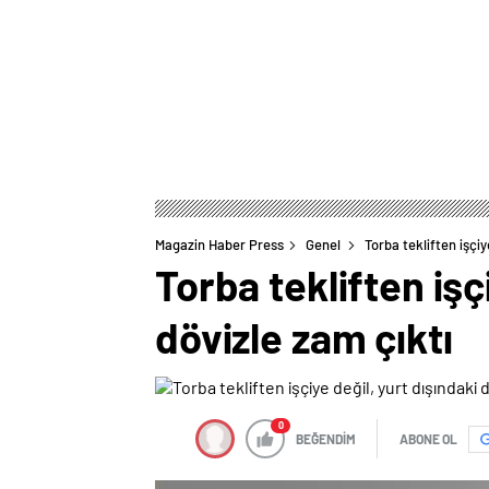
Magazin Haber Press
Genel
Torba tekliften işçiy
Torba tekliften işç
dövizle zam çıktı
0
BEĞENDİM
ABONE OL