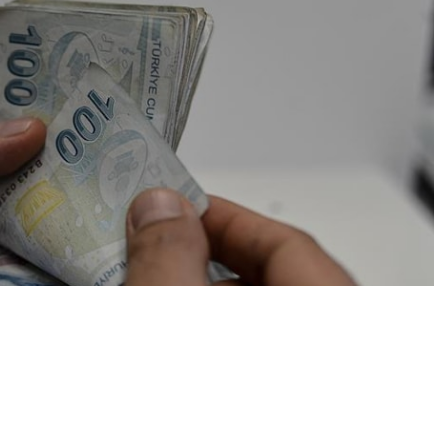
 yaklaşık 8 milyon asgari ücretli işçi de “ara zam” talep