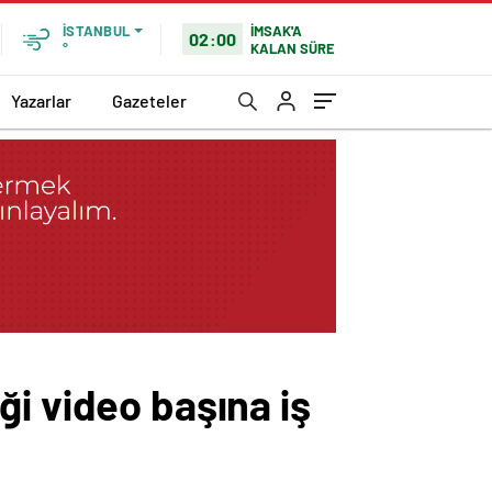
İMSAK'A
İSTANBUL
02:00
KALAN SÜRE
°
Yazarlar
Gazeteler
i video başına iş