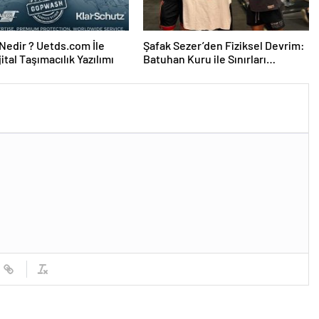
edir ? Uetds.com İle
Şafak Sezer’den Fiziksel Devrim:
ijital Taşımacılık Yazılımı
Batuhan Kuru ile Sınırları
Zorluyor!