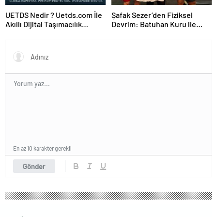
UETDS Nedir ? Uetds.com İle
Şafak Sezer’den Fiziksel
Akıllı Dijital Taşımacılık
Devrim: Batuhan Kuru ile
Yazılımı
Sınırları Zorluyor!
En az 10 karakter gerekli
Gönder