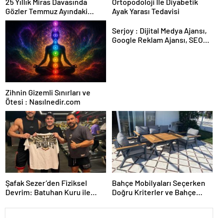
25 Yıllık Miras Davasında
Ortopodoloji İle Diyabetik
Gözler Temmuz Ayındaki
Ayak Yarası Tedavisi
Karar Duruşmasına Çevrildi
Serjoy : Dijital Medya Ajansı,
Google Reklam Ajansı, SEO
Ajansı ve Web Tasarım Ajansı
Zihnin Gizemli Sınırları ve
Ötesi : Nasılnedir.com
Şafak Sezer’den Fiziksel
Bahçe Mobilyaları Seçerken
Devrim: Batuhan Kuru ile
Doğru Kriterler ve Bahçe
Sınırları Zorluyor!
Mobilya Takımı Rehberi