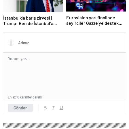
Eurovision yarı finalinde
İstanbul’da barış zirvesi |
seyirciler Gazze’ye destek
Trump: Ben de İstanbul’a
verdi
gidebilirim
En az 10 karakter gerekli
Gönder