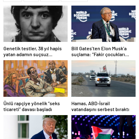
Bill Gates’ten Elon Musk’a
Genetik testler, 38 yıl hapis
suçlama: “Fakir çocukları
yatan adamın suçsuz
öldürdü”
olduğunu ortaya çıkardı
Ünlü rapçiye yönelik “seks
Hamas, ABD-İsrail
ticareti” davası başladı
vatandaşını serbest bıraktı