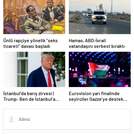
Ünlü rapçiye yönelik “seks
Hamas, ABD-İsrail
ticareti” davası başladı
vatandaşını serbest bıraktı
Eurovision yarı finalinde
İstanbul’da barış zirvesi |
seyirciler Gazze’ye destek
Trump: Ben de İstanbul’a
verdi
gidebilirim