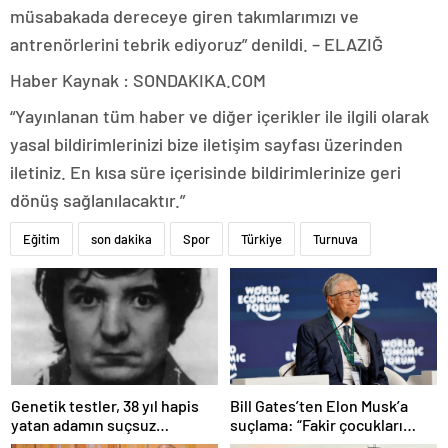
müsabakada dereceye giren takımlarımızı ve
antrenörlerini tebrik ediyoruz” denildi. – ELAZIĞ
Haber Kaynak : SONDAKIKA.COM
“Yayınlanan tüm haber ve diğer içerikler ile ilgili olarak
yasal bildirimlerinizi bize iletişim sayfası üzerinden
iletiniz. En kısa süre içerisinde bildirimlerinize geri
dönüş sağlanılacaktır.”
Eğitim
son dakika
Spor
Türkiye
Turnuva
Bill Gates’ten Elon Musk’a
Genetik testler, 38 yıl hapis
suçlama: “Fakir çocukları
yatan adamın suçsuz
öldürdü”
olduğunu ortaya çıkardı