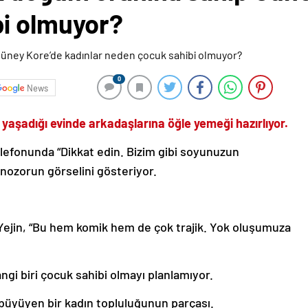
i olmuyor?
0
News
 yaşadığı evinde arkadaşlarına öğle yemeği hazırlıyor.
lefonunda “Dikkat edin. Bizim gibi soyunuzun
inozorun görselini gösteriyor.
 Yejin, “Bu hem komik hem de çok trajik. Yok oluşumuza
gi biri çocuk sahibi olmayı planlamıyor.
büyüyen bir kadın topluluğunun parçası.