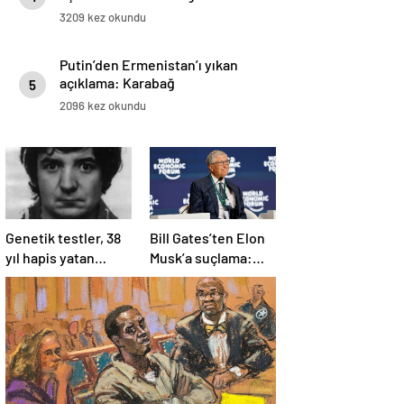
3209 kez okundu
Putin’den Ermenistan’ı yıkan
açıklama: Karabağ
5
Azerbaycan’ın ayrılmaz bir
2096 kez okundu
parçasıdır!
Genetik testler, 38
Bill Gates’ten Elon
yıl hapis yatan
Musk’a suçlama:
adamın suçsuz
“Fakir çocukları
olduğunu ortaya
öldürdü”
çıkardı