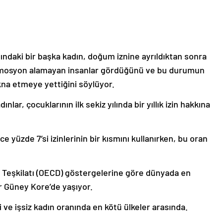
şındaki bir başka kadın, doğum iznine ayrıldıktan sonra
romosyon alamayan insanlar gördüğünü ve bu durumun
kna etmeye yettiğini söylüyor.
r, çocuklarının ilk sekiz yılında bir yıllık izin hakkına
e yüzde 7’si izinlerinin bir kısmını kullanırken, bu oran
a Teşkilatı (OECD) göstergelerine göre dünyada en
r Güney Kore’de yaşıyor.
ve işsiz kadın oranında en kötü ülkeler arasında.