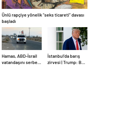
Ünlü rapçiye yönelik “seks ticareti” davası
başladı
Hamas, ABD-İsrail
İstanbul’da barış
vatandaşını serbest
zirvesi | Trump: Ben
bıraktı
de İstanbul’a
gidebilirim