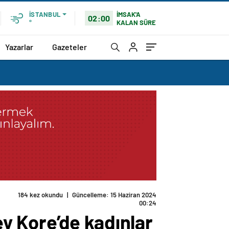
İMSAK'A
İSTANBUL
02:00
KALAN SÜRE
°
Yazarlar
Gazeteler
184 kez okundu
|
Güncelleme: 15 Haziran 2024
00:24
y Kore’de kadınlar