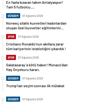
En fazla kızaran takım Antalyaspor!
Tam 5 futbolcu….
GÜNDEM
07 Ağustos 2026
Norweç silahlı kuvvetleri kadınlardan
oluşan özel kuvvetler eğitimlerini
başlattı.
SPOR
07 Ağustos 2026
Cristiano Ronaldo’nun akıllara zarar
tüm kariyerinin istatistiğini çıkardık !
SPOR
07 Ağustos 2026
Galatasaray’a kötü haber! Monaco’dan
flaş Onyekuru kararı.
GÜNDEM
07 Ağustos 2026
Trump’tan seçim sonrası ilk mülakat
GÜNDEM
07 Ağustos 2026