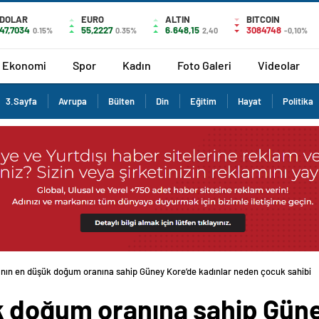
DOLAR
EURO
ALTIN
BITCOIN
47,7034
55,2227
6.648,15
3084748
0.15%
0.35%
2,40
-0,10%
Ekonomi
Spor
Kadın
Foto Galeri
Videolar
3.Sayfa
Avrupa
Bülten
Din
Eğitim
Hayat
Politika
nın en düşük doğum oranına sahip Güney Kore’de kadınlar neden çocuk sahibi
 doğum oranına sahip Güne