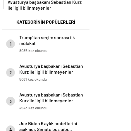
Avusturya başbakanı Sebastian Kurz
ile ilgili bilinmeyenler
KATEGORİNİN POPÜLERLERİ
Trump’tan seçim sonrası ilk
mülakat
1
8085 kez okundu
Avusturya başbakanı Sebastian
Kurz ile ilgili bilinmeyenler
2
5081 kez okundu
Avusturya başbakanı Sebastian
Kurz ile ilgili bilinmeyenler
3
4943 kez okundu
Joe Biden 6 aylık hedeflerini
açıkladı. Senato buz gibi…
4