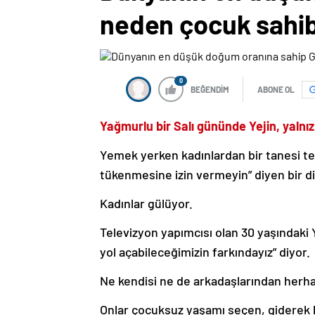
neden çocuk sahib
0
BEĞENDİM
ABONE OL
Yağmurlu bir Salı gününde Yejin, yalnız
Yemek yerken kadınlardan bir tanesi te
tükenmesine izin vermeyin” diyen bir d
Kadınlar gülüyor.
Televizyon yapımcısı olan 30 yaşındaki
yol açabileceğimizin farkındayız” diyor.
Ne kendisi ne de arkadaşlarından herhan
Onlar çocuksuz yaşamı seçen, giderek 