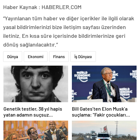
Haber Kaynak : HABERLER.COM
“Yayınlanan tüm haber ve diğer içerikler ile ilgili olarak
yasal bildirimlerinizi bize iletişim sayfası üzerinden
iletiniz. En kısa süre içerisinde bildirimlerinize geri
dönüş sağlanılacaktır.”
Dünya
Ekonomi
Finans
İş Dünyası
Bill Gates’ten Elon Musk’a
Genetik testler, 38 yıl hapis
suçlama: “Fakir çocukları
yatan adamın suçsuz
öldürdü”
olduğunu ortaya çıkardı