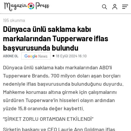
195 okunma
Dünyaca ünlü saklama kabı
markalarından Tupperware iflas
başvurusunda bulundu
18 Eylül 2024 16:10
ABONE OL
News
Dünyaca ünlü saklama kabı markalarından ABD’li
Tupperware Brands, 700 milyon doları aşan borçları
nedeniyle iflas başvurusunda bulunduğunu duyurdu.
Mahkeme koruması altına girmek için çalışmalarını
sürdüren Tupperware’in hisseleri olayın ardından
yüzde 15,8 oranında değer kaybetti.
“ŞİRKET ZORLU ORTAMDAN ETKİLENDİ”
Şirketin başkanı ve CEO Laurie Ann Goldman iflas