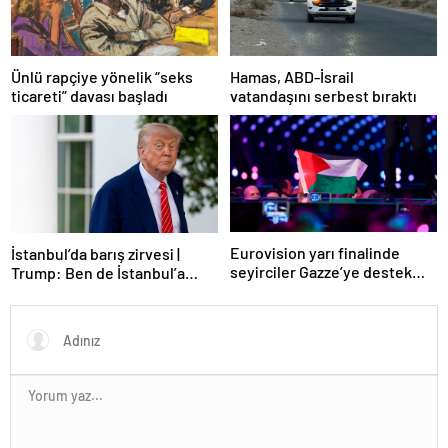
Ünlü rapçiye yönelik “seks
Hamas, ABD-İsrail
ticareti” davası başladı
vatandaşını serbest bıraktı
Eurovision yarı finalinde
İstanbul’da barış zirvesi |
seyirciler Gazze’ye destek
Trump: Ben de İstanbul’a
verdi
gidebilirim