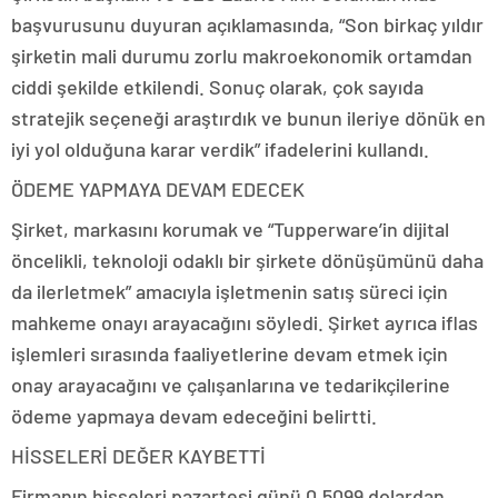
başvurusunu duyuran açıklamasında, “Son birkaç yıldır
şirketin mali durumu zorlu makroekonomik ortamdan
ciddi şekilde etkilendi. Sonuç olarak, çok sayıda
stratejik seçeneği araştırdık ve bunun ileriye dönük en
iyi yol olduğuna karar verdik” ifadelerini kullandı.
ÖDEME YAPMAYA DEVAM EDECEK
Şirket, markasını korumak ve “Tupperware’in dijital
öncelikli, teknoloji odaklı bir şirkete dönüşümünü daha
da ilerletmek” amacıyla işletmenin satış süreci için
mahkeme onayı arayacağını söyledi. Şirket ayrıca iflas
işlemleri sırasında faaliyetlerine devam etmek için
onay arayacağını ve çalışanlarına ve tedarikçilerine
ödeme yapmaya devam edeceğini belirtti.
HİSSELERİ DEĞER KAYBETTİ
Firmanın hisseleri pazartesi günü 0.5099 dolardan