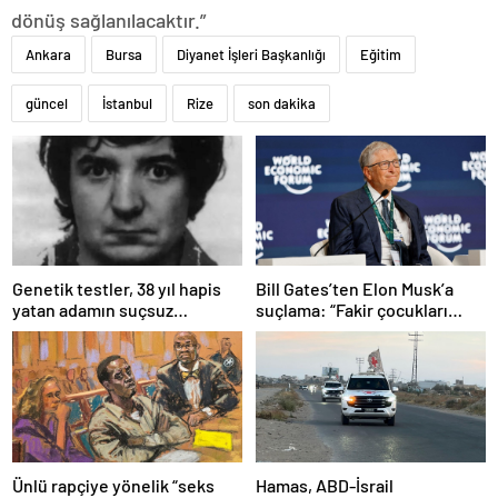
dönüş sağlanılacaktır.”
Ankara
Bursa
Diyanet İşleri Başkanlığı
Eğitim
güncel
İstanbul
Rize
son dakika
Bill Gates’ten Elon Musk’a
Genetik testler, 38 yıl hapis
suçlama: “Fakir çocukları
yatan adamın suçsuz
öldürdü”
olduğunu ortaya çıkardı
Ünlü rapçiye yönelik “seks
Hamas, ABD-İsrail