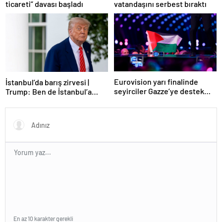
ticareti” davası başladı
vatandaşını serbest bıraktı
Eurovision yarı finalinde
İstanbul’da barış zirvesi |
seyirciler Gazze’ye destek
Trump: Ben de İstanbul’a
verdi
gidebilirim
En az 10 karakter gerekli