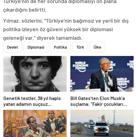
Türkiye’nin de her sorunda diplomasiyi ön plana
çıkardığını belirtti.
Yılmaz, sözlerini, “Türkiye’nin bağımsız ve yerli bir dış
politika izleyen öz güveni yüksek bir diplomasi
geleneği var.” diyerek tamamladı.
Devlet
Diplomasi
Politika
Türk
Ülke
Bill Gates’ten Elon Musk’a
Genetik testler, 38 yıl hapis
suçlama: “Fakir çocukları
yatan adamın suçsuz
öldürdü”
olduğunu ortaya çıkardı