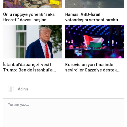
Ünlü rapçiye yönelik “seks
Hamas, ABD-İsrail
ticareti” davası başladı
vatandaşını serbest bıraktı
Eurovision yarı finalinde
İstanbul’da barış zirvesi |
seyirciler Gazze’ye destek
Trump: Ben de İstanbul’a
verdi
gidebilirim