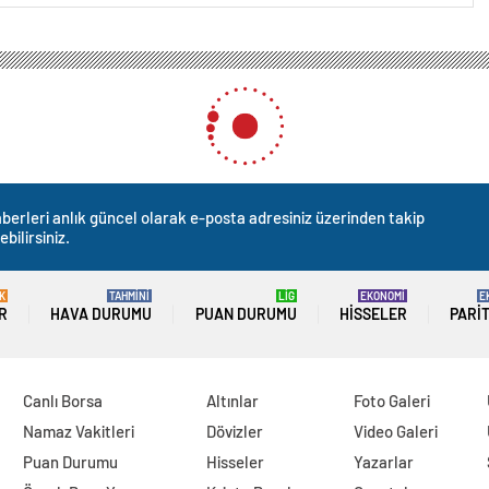
berleri anlık güncel olarak e-posta adresiniz üzerinden takip
ebilirsiniz.
K
TAHMİNİ
LİG
EKONOMİ
E
R
HAVA DURUMU
PUAN DURUMU
HISSELER
PARI
Canlı Borsa
Altınlar
Foto Galeri
Namaz Vakitleri
Dövizler
Video Galeri
Puan Durumu
Hisseler
Yazarlar