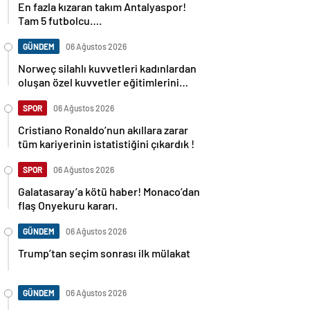
En fazla kızaran takım Antalyaspor!
Tam 5 futbolcu….
GÜNDEM
06 Ağustos 2026
Norweç silahlı kuvvetleri kadınlardan
oluşan özel kuvvetler eğitimlerini
başlattı.
SPOR
06 Ağustos 2026
Cristiano Ronaldo’nun akıllara zarar
tüm kariyerinin istatistiğini çıkardık !
SPOR
06 Ağustos 2026
Galatasaray’a kötü haber! Monaco’dan
flaş Onyekuru kararı.
GÜNDEM
06 Ağustos 2026
Trump’tan seçim sonrası ilk mülakat
GÜNDEM
06 Ağustos 2026