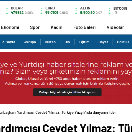
DOLAR
EURO
ALTIN
BITCOIN
47,5982
55,0706
6.500,80
%
0.06%
0.09%
0,07
Ekonomi
Spor
Kadın
Foto Galeri
Videolar
3.Sayfa
Avrupa
Bülten
Din
Eğitim
Hayat
Politika
rbaşkanı Yardımcısı Cevdet Yılmaz: Türkiye Yüzyılı’nda dünyanın lider
dımcısı Cevdet Yılmaz: Tür