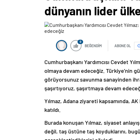
dünyanın lider ül
0
BEĞENDİM
ABONE OL
Cumhurbaşkanı Yardımcısı Cevdet Yılmaz
olmaya devam edeceğiz. Türkiye’nin gü
görüyorsunuz savunma sanayinden ihraca
şaşırtıyoruz, şaşırtmaya devam edeceği
Yılmaz, Adana ziyareti kapsamında, AK 
katıldı.
Burada konuşan Yılmaz, siyaset anlayışl
değil, taş üstüne taş koyduklarını, bug