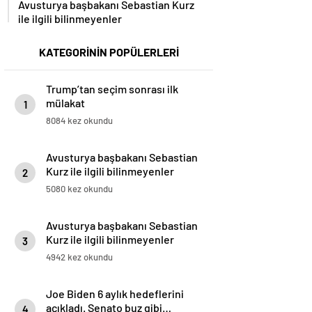
Avusturya başbakanı Sebastian Kurz
ile ilgili bilinmeyenler
KATEGORİNİN POPÜLERLERİ
Trump’tan seçim sonrası ilk
mülakat
1
8084 kez okundu
Avusturya başbakanı Sebastian
Kurz ile ilgili bilinmeyenler
2
5080 kez okundu
Avusturya başbakanı Sebastian
Kurz ile ilgili bilinmeyenler
3
4942 kez okundu
Joe Biden 6 aylık hedeflerini
açıkladı. Senato buz gibi…
4