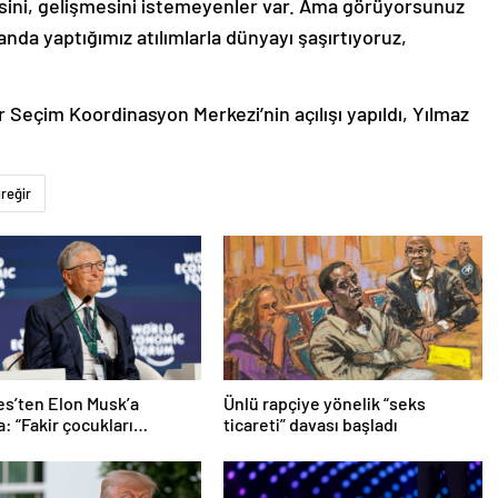
ini, gelişmesini istemeyenler var. Ama görüyorsunuz
da yaptığımız atılımlarla dünyayı şaşırtıyoruz,
Seçim Koordinasyon Merkezi’nin açılışı yapıldı, Yılmaz
reğir
tes’ten Elon Musk’a
Ünlü rapçiye yönelik “seks
: “Fakir çocukları
ticareti” davası başladı
”