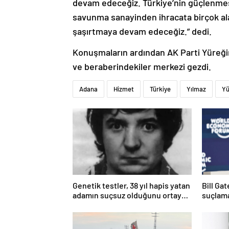
devam edeceğiz. Türkiye’nin güçlenmes
savunma sanayinden ihracata birçok alan
şaşırtmaya devam edeceğiz.” dedi.
Konuşmaların ardından AK Parti Yüreğir 
ve beraberindekiler merkezi gezdi.
Adana
Hizmet
Türkiye
Yılmaz
Yü
Genetik testler, 38 yıl hapis yatan
Bill Ga
adamın suçsuz olduğunu ortaya
suçlama
çıkardı
öldürdü