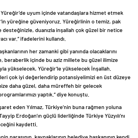
e Yüreğir’de uyum içinde vatandaşlara hizmet etmek
r’in yüreğine güveniyoruz. Yüreğirlinin o temiz, pak
 desteğinizle, duanızla inşallah çok güzel bir netice
ı var.” ifadelerini kullandı.
aşkanlarının her zamanki gibi yanında olacaklarını
, beraberlik içinde bu aziz millete bu güzel ilimize
yla yükselecek, Yüreğir’le yükselecek İnşallah.
leri çok iyi değerlendirip potansiyelimizi en üst düzeye
ize daha güzel, daha müreffeh bir gelecek
 programlarımızı yaptık.” diye konuştu.
şaret eden Yılmaz, Türkiye’nin buna rağmen yoluna
yip Erdoğan’ın güçlü liderliğinde Türkiye Yüzyılı’nı
ceğini kaydetti.
enin parasının, kaynaklarının belediye başkanının kendi