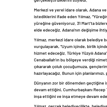
gerçekleştirdiklerini söyledi.
Merkezi ve yerel idare olarak, Adana v
istediklerini ifade eden Yılmaz, “Yüreği
yüreğine güveniyoruz. 31 Mart’ta bizlere
elde edeceğiz. Adana’nın değişime ihtiyac
Yılmaz, merkezi idare olarak belediye b
vurgulayarak, “Uyum içinde, birlik içinde
hizmet edeceğiz. Türkiye Yüzyılı Adana’
Cenabıallah’ın bu bölgeye verdiği nimet
çıkararak çoluk çocuğumuza, gençlerim
hazırlayacağız. Bunun için planlarımızı,
Dünyanın zor bir dönemden geçtiğine i
devam ettiğini, Cumhurbaşkanı Recep Tay
inşa ettiğini ve inşa etmeye devam ede
Yılmaz, gerçek belediyecilikte, belediy