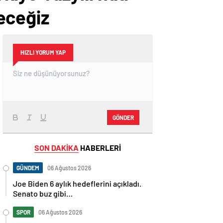
eceğiz
HIZLI YORUM YAP
GÖNDER
SON DAKİKA
HABERLERİ
GÜNDEM
06 Ağustos 2026
Joe Biden 6 aylık hedeflerini açıkladı.
Senato buz gibi…
SPOR
06 Ağustos 2026