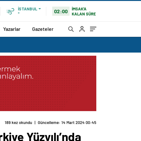
İMSAK'A
İSTANBUL
02:00
KALAN SÜRE
°
Yazarlar
Gazeteler
189 kez okundu
|
Güncelleme: 14 Mart 2024 00:45
kiye Yüzyılı’nda