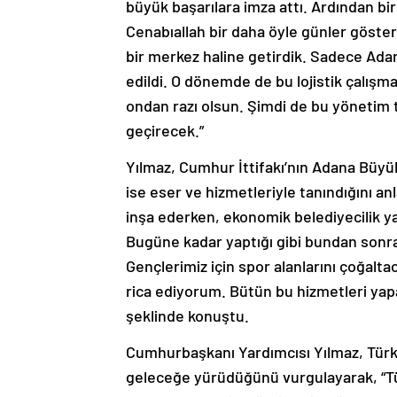
büyük başarılara imza attı. Ardından bi
Cenabıallah bir daha öyle günler göste
bir merkez haline getirdik. Sadece Ada
edildi. O dönemde de bu lojistik çalışma
ondan razı olsun. Şimdi de bu yönetim 
geçirecek.”
Yılmaz, Cumhur İttifakı’nın Adana Büyü
ise eser ve hizmetleriyle tanındığını an
inşa ederken, ekonomik belediyecilik y
Bugüne kadar yaptığı gibi bundan sonra 
Gençlerimiz için spor alanlarını çoğalta
rica ediyorum. Bütün bu hizmetleri yap
şeklinde konuştu.
Cumhurbaşkanı Yardımcısı Yılmaz, Türk mi
geleceğe yürüdüğünü vurgulayarak, “Tür