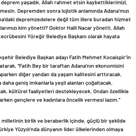
r deprem yaşadık. Allah rahmet etsin kaybettiklerimizi.
rmesin. Depremden sonra lojistik anlamında Adana’mızı
na’daki depremzedelere değil tüm illere buradan hizmet
larımızı kim yönetti? Doktor Halil Nacar yönetti. Allah
tecrübesini Yüreğir Belediye Başkanı olarak hayata
kşehir Belediye Başkan adayı Fatih Mehmet Kocaispir’in
latarak, “Fatih Bey bir taraftan Adana’nın ekonomisini
aparken diğer yandan da yaşam kalitesini arttıracak.
daha geniş imkanlarla yeşil alanları çoğaltacak.
cak, kültürel faaliyetleri destekleyecek. Ondan özellikle
arken gençlere ve kadınlara öncelik vermesi lazım.”
lletinin birlik ve beraberlik içinde, güçlü bir şeklide
kiye Yüzyılı’nda dünyanın lider ülkelerinden olmaya