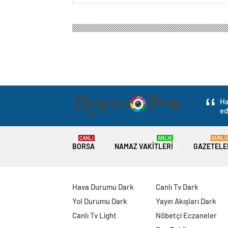
Ha
ed
CANLI
ANLIK
GÜNLÜ
BORSA
NAMAZ VAKITLERI
GAZETELE
Hava Durumu Dark
Canlı Tv Dark
Yol Durumu Dark
Yayın Akışları Dark
Canlı Tv Light
Nöbetçi Eczaneler