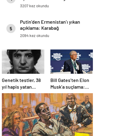
3207 kez okundu
Putin’den Ermenistan’ı yıkan
açıklama: Karabağ
5
Azerbaycan’ın ayrılmaz bir
2094 kez okundu
parçasıdır!
Genetik testler, 38
Bill Gates’ten Elon
yıl hapis yatan
Musk’a suçlama:
adamın suçsuz
“Fakir çocukları
olduğunu ortaya
öldürdü”
çıkardı