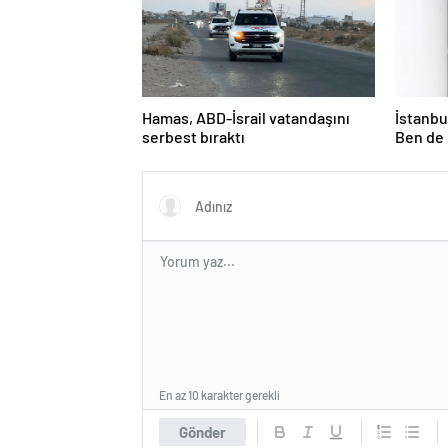
Hamas, ABD-İsrail vatandaşını
İstanbul
serbest bıraktı
Ben de 
En az 10 karakter gerekli
Gönder