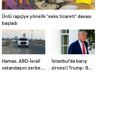
Ünlü rapçiye yönelik “seks ticareti” davası
başladı
Hamas, ABD-İsrail
İstanbul’da barış
vatandaşını serbest
zirvesi | Trump: Ben
bıraktı
de İstanbul’a
gidebilirim